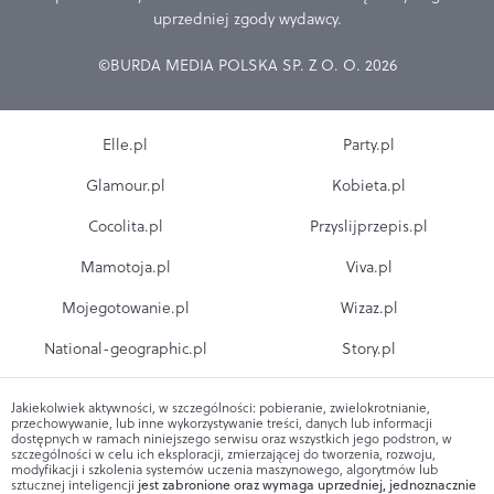
uprzedniej zgody wydawcy.
©BURDA MEDIA POLSKA SP. Z O. O. 2026
Elle.pl
Party.pl
Glamour.pl
Kobieta.pl
Cocolita.pl
Przyslijprzepis.pl
Mamotoja.pl
Viva.pl
Mojegotowanie.pl
Wizaz.pl
National-geographic.pl
Story.pl
Jakiekolwiek aktywności, w szczególności: pobieranie, zwielokrotnianie,
przechowywanie, lub inne wykorzystywanie treści, danych lub informacji
dostępnych w ramach niniejszego serwisu oraz wszystkich jego podstron, w
szczególności w celu ich eksploracji, zmierzającej do tworzenia, rozwoju,
modyfikacji i szkolenia systemów uczenia maszynowego, algorytmów lub
sztucznej inteligencji
jest zabronione oraz wymaga uprzedniej, jednoznacznie