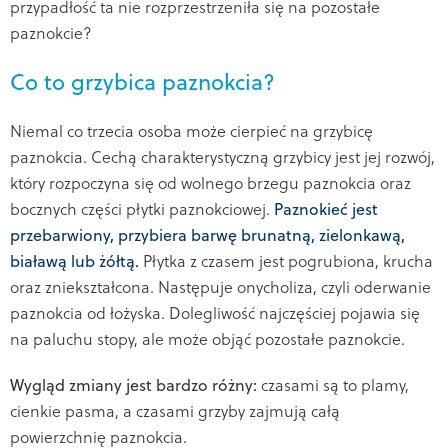
przypadłość ta nie rozprzestrzeniła się na pozostałe
paznokcie?
Co to grzybica paznokcia?
Niemal co trzecia osoba może cierpieć na grzybicę
paznokcia. Cechą charakterystyczną grzybicy jest jej rozwój,
który rozpoczyna się od wolnego brzegu paznokcia oraz
bocznych części płytki paznokciowej.
Paznokieć jest
przebarwiony, przybiera barwę brunatną, zielonkawą,
białawą lub żółtą.
Płytka z czasem jest pogrubiona, krucha
oraz zniekształcona. Następuje onycholiza, czyli oderwanie
paznokcia od łożyska. Dolegliwość najczęściej pojawia się
na paluchu stopy, ale może objąć pozostałe paznokcie.
Wygląd zmiany jest bardzo różny:
czasami są to plamy,
cienkie pasma, a czasami grzyby zajmują całą
powierzchnię paznokcia.