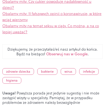
Obalamy mity: Czy cukier powoduje nadaktywność u
dzieci?
Obalamy mity: 11 fałszywych opinii o koronawirusie, w które
wciąż wierzymy
Obalamy mity na temat seksu w ciąży. Co można, a na co
lepiej uważać?
Dziękujemy, że przeczytałaś/eś nasz artykuł do końca.
Bądź na bieżąco!
Obserwuj nas w Google
.
zdrowie dziecka
bakterie
wirus
infekcje
higiena
Uwaga!
Powyższa porada jest jedynie sugestią i nie może
zastąpić wizyty u specjalisty. Pamiętaj, że w przypadku
problemów ze zdrowiem należy bezwzględnie