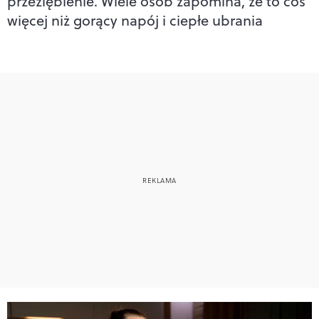
przeziębienie. Wiele osób zapomina, że to coś
więcej niż gorący napój i ciepłe ubrania