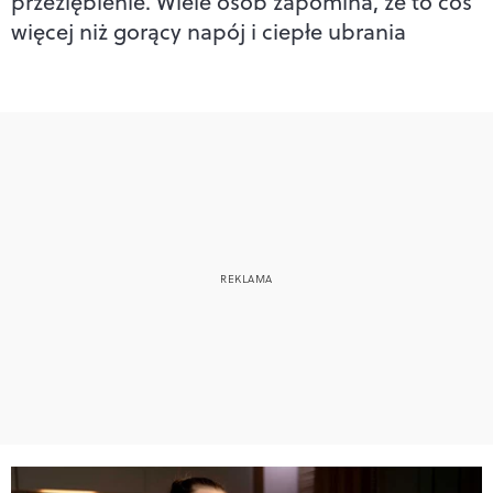
przeziębienie. Wiele osób zapomina, że to coś
więcej niż gorący napój i ciepłe ubrania