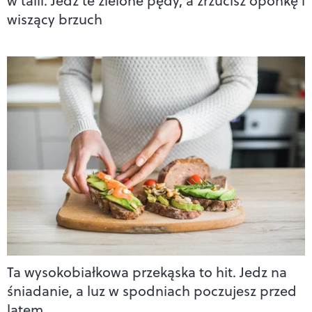
w talii. Jedz te zielone pędy, a zrzucisz oponkę i
wiszący brzuch
Ta wysokobiałkowa przekąska to hit. Jedz na
śniadanie, a luz w spodniach poczujesz przed
latem