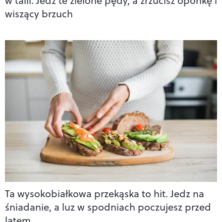
w talii. Jedz te zielone pędy, a zrzucisz oponkę i
wiszący brzuch
Ta wysokobiałkowa przekąska to hit. Jedz na
śniadanie, a luz w spodniach poczujesz przed
latem