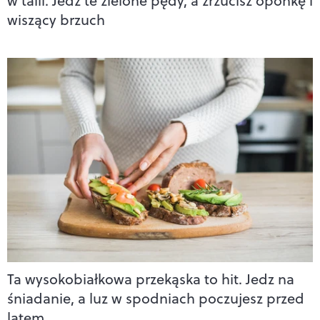
w talii. Jedz te zielone pędy, a zrzucisz oponkę i
wiszący brzuch
Ta wysokobiałkowa przekąska to hit. Jedz na
śniadanie, a luz w spodniach poczujesz przed
latem