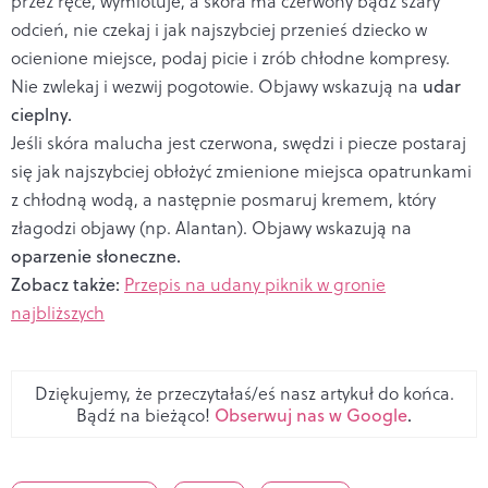
przez ręce, wymiotuje, a skóra ma czerwony bądź szary
odcień, nie czekaj i jak najszybciej przenieś dziecko w
ocienione miejsce, podaj picie i zrób chłodne kompresy.
Nie zwlekaj i wezwij pogotowie. Objawy wskazują na
udar
cieplny.
Jeśli skóra malucha jest czerwona, swędzi i piecze postaraj
się jak najszybciej obłożyć zmienione miejsca opatrunkami
z chłodną wodą, a następnie posmaruj kremem, który
złagodzi objawy (np. Alantan). Objawy wskazują na
oparzenie słoneczne.
Zobacz także:
Przepis na udany piknik w gronie
najbliższych
Dziękujemy, że przeczytałaś/eś nasz artykuł do końca.
Bądź na bieżąco!
Obserwuj nas w Google
.