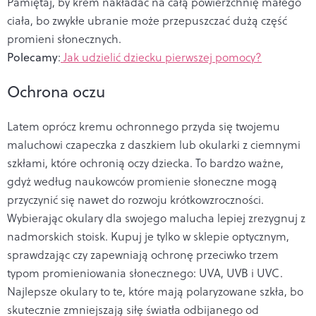
Pamiętaj, by krem nakładać na całą powierzchnię małego
ciała, bo zwykłe ubranie może przepuszczać dużą część
promieni słonecznych.
Polecamy
:
Jak udzielić dziecku pierwszej pomocy?
Ochrona oczu
Latem oprócz kremu ochronnego przyda się twojemu
maluchowi czapeczka z daszkiem lub okularki z ciemnymi
szkłami, które ochronią oczy dziecka. To bardzo ważne,
gdyż według naukowców promienie słoneczne mogą
przyczynić się nawet do rozwoju krótkowzroczności.
Wybierając okulary dla swojego malucha lepiej zrezygnuj z
nadmorskich stoisk. Kupuj je tylko w sklepie optycznym,
sprawdzając czy zapewniają ochronę przeciwko trzem
typom promieniowania słonecznego: UVA, UVB i UVC.
Najlepsze okulary to te, które mają polaryzowane szkła, bo
skutecznie zmniejszają siłę światła odbijanego od