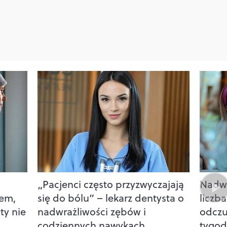
„Pacjenci często przyzwyczajają
Nadwr
iem,
się do bólu” – lekarz dentysta o
liczba
ty nie
nadwrażliwości zębów i
odczu
codziennych nawykach
tygod