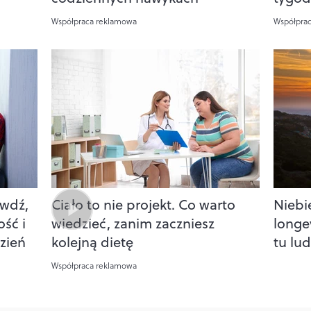
Współpraca reklamowa
Współpra
awdź,
Ciało to nie projekt. Co warto
Niebie
ość i
wiedzieć, zanim zaczniesz
longev
zień
kolejną dietę
tu lud
Współpraca reklamowa