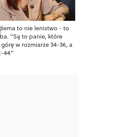
dema to nie lenistwo - to
ba. "Są to panie, które
 górę w rozmiarze 34-36, a
2-44"