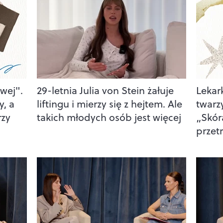
wej".
29-letnia Julia von Stein żałuje
Lekar
y, a
liftingu i mierzy się z hejtem. Ale
twarz
rzy
takich młodych osób jest więcej
„Skór
przet