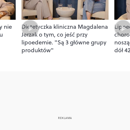
 nie
Dietetyczka kliniczna Magdalena
Lipoe
 u
Jerzak o tym, co jeść przy
choro
lipoedemie. "Są 3 główne grupy
noszą
produktów"
dół 4