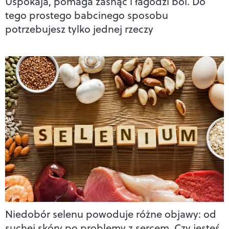
Uspokaja, pomaga zasnąć i łagodzi ból. Do
tego prostego babcinego sposobu
potrzebujesz tylko jednej rzeczy
Niedobór selenu powoduje różne objawy: od
suchej skóry po problemy z sercem. Czy jesteś