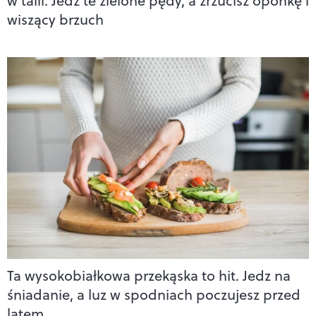
w talii. Jedz te zielone pędy, a zrzucisz oponkę i
wiszący brzuch
Ta wysokobiałkowa przekąska to hit. Jedz na
śniadanie, a luz w spodniach poczujesz przed
latem