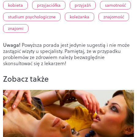
kobieta
przyjaciółka
przyjaźń
samotność
studium psychologiczne
koleżanka
znajomość
znajomi
Uwaga!
Powyższa porada jest jedynie sugestią i nie może
zastąpić wizyty u specjalisty. Pamiętaj, że w przypadku
problemów ze zdrowiem należy bezwzględnie
skonsultować się z lekarzem!
Zobacz także