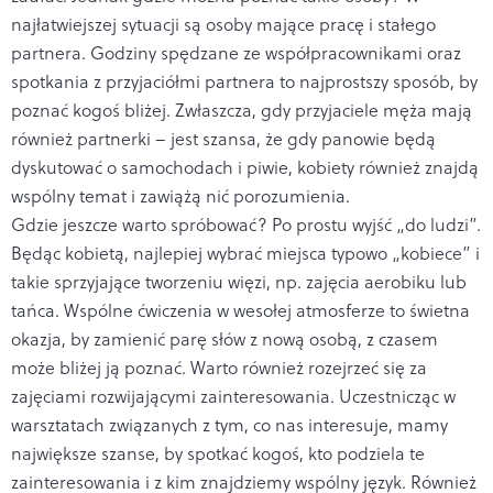
najłatwiejszej sytuacji są osoby mające pracę i stałego
partnera. Godziny spędzane ze współpracownikami oraz
spotkania z przyjaciółmi partnera to najprostszy sposób, by
poznać kogoś bliżej. Zwłaszcza, gdy przyjaciele męża mają
również partnerki – jest szansa, że gdy panowie będą
dyskutować o samochodach i piwie, kobiety również znajdą
wspólny temat i zawiążą nić porozumienia.
Gdzie jeszcze warto spróbować? Po prostu wyjść „do ludzi”.
Będąc kobietą, najlepiej wybrać miejsca typowo „kobiece” i
takie sprzyjające tworzeniu więzi, np. zajęcia aerobiku lub
tańca. Wspólne ćwiczenia w wesołej atmosferze to świetna
okazja, by zamienić parę słów z nową osobą, z czasem
może bliżej ją poznać. Warto również rozejrzeć się za
zajęciami rozwijającymi zainteresowania. Uczestnicząc w
warsztatach związanych z tym, co nas interesuje, mamy
największe szanse, by spotkać kogoś, kto podziela te
zainteresowania i z kim znajdziemy wspólny język. Również