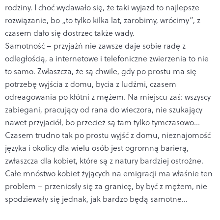
rodziny. I choć wydawało się, że taki wyjazd to najlepsze
rozwiązanie, bo „to tylko kilka lat, zarobimy, wrócimy”, z
czasem dało się dostrzec także wady.
Samotność – przyjaźń nie zawsze daje sobie radę z
odległością, a internetowe i telefoniczne zwierzenia to nie
to samo. Zwłaszcza, że są chwile, gdy po prostu ma się
potrzebę wyjścia z domu, bycia z ludźmi, czasem
odreagowania po kłótni z mężem. Na miejscu zaś: wszyscy
zabiegani, pracujący od rana do wieczora, nie szukający
nawet przyjaciół, bo przecież są tam tylko tymczasowo...
Czasem trudno tak po prostu wyjść z domu, nieznajomość
języka i okolicy dla wielu osób jest ogromną barierą,
zwłaszcza dla kobiet, które są z natury bardziej ostrożne.
Całe mnóstwo kobiet żyjących na emigracji ma właśnie ten
problem – przeniosły się za granicę, by być z mężem, nie
spodziewały się jednak, jak bardzo będą samotne...