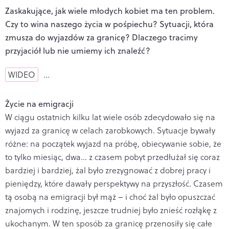
Zaskakujące, jak wiele młodych kobiet ma ten problem.
Czy to wina naszego życia w pośpiechu? Sytuacji, która
zmusza do wyjazdów za granicę? Dlaczego tracimy
przyjaciół lub nie umiemy ich znaleźć?
WIDEO
…
Życie na emigracji
W ciągu ostatnich kilku lat wiele osób zdecydowało się na
wyjazd za granicę w celach zarobkowych. Sytuacje bywały
różne: na początek wyjazd na próbę, obiecywanie sobie, że
to tylko miesiąc, dwa... z czasem pobyt przedłużał się coraz
bardziej i bardziej, żal było zrezygnować z dobrej pracy i
pieniędzy, które dawały perspektywy na przyszłość. Czasem
tą osobą na emigracji był mąż – i choć żal było opuszczać
znajomych i rodzinę, jeszcze trudniej było znieść rozłąkę z
ukochanym. W ten sposób za granicę przenosiły się całe