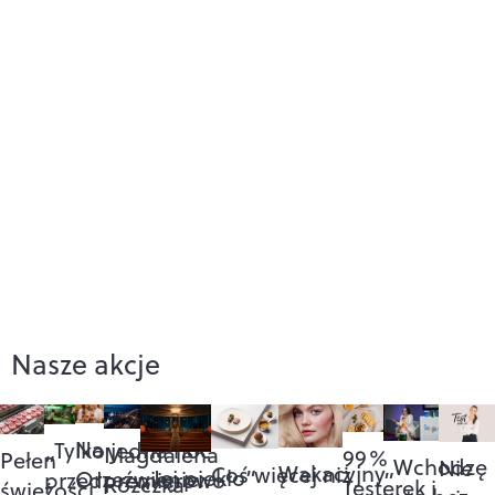
Nasze akcje
Na
„Tylko jedna noc”
Magdalena
99%
Pełen
„Wchodzę
Nie
Wakacyjny
Coś więcej niż
„Jej piekło”
Orzeźwienie:
przedpremierowo
Różczka
Testerek i
świeżości