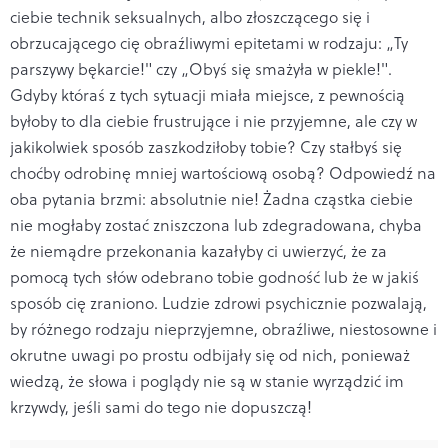
ciebie technik seksualnych, albo złosz­czącego się i
obrzucającego cię obraźliwymi epitetami w rodzaju: „Ty
parszywy bękarcie!" czy „Obyś się sma­żyła w piekle!".
Gdyby któraś z tych sytuacji miała miej­sce, z pewnością
byłoby to dla ciebie frustrujące i nie­ przyjemne, ale czy w
jakikolwiek sposób zaszkodziłoby tobie? Czy stałbyś się
choćby odrobinę mniej wartościową osobą? Odpowiedź na
oba pytania brzmi: absolutnie nie! Żadna cząstka ciebie
nie mogłaby zostać zniszczona lub zdegradowana, chyba
że niemądre przekonania kaza­łyby ci uwierzyć, że za
pomocą tych słów odebrano to­bie godność lub że w jakiś
sposób cię zraniono. Ludzie zdrowi psychicznie pozwalają,
by różnego rodzaju nieprzyjemne, obraźliwe, niestosowne i
okrutne uwagi po prostu odbijały się od nich, ponieważ
wiedzą, że sło­wa i poglądy nie są w stanie wyrządzić im
krzywdy, je­śli sami do tego nie dopuszczą!