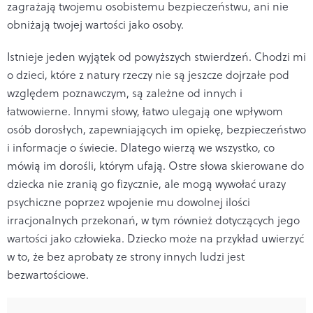
zagrażają twojemu osobistemu bezpie­czeństwu, ani nie
obniżają twojej wartości jako osoby.
Istnieje jeden wyjątek od powyższych stwierdzeń. Chodzi mi
o dzieci, które z natury rzeczy nie są jeszcze dojrzałe pod
względem poznawczym, są zależne od in­nych i
łatwowierne. Innymi słowy, łatwo ulegają one wpływom
osób dorosłych, zapewniających im opiekę, bez­pieczeństwo
i informacje o świecie. Dlatego wierzą we wszystko, co
mówią im dorośli, którym ufają. Ostre słowa skierowane do
dziecka nie zranią go fizycznie, ale mogą wywołać urazy
psychiczne poprzez wpojenie mu dowolnej ilości
irracjonalnych przekonań, w tym również doty­czących jego
wartości jako człowieka. Dziecko może na przykład uwierzyć
w to, że bez aprobaty ze strony in­nych ludzi jest
bezwartościowe.