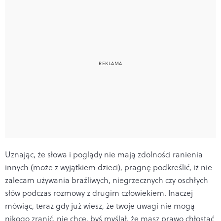
Uznając, że słowa i poglądy nie mają zdolności ra­nienia
innych (może z wyjątkiem dzieci), pragnę podkreś­lić, iż nie
zalecam używania braźliwych, niegrzecznych czy oschłych
słów podczas rozmowy z drugim człowie­kiem. Inaczej
mówiąc, teraz gdy już wiesz, że twoje uwagi nie mogą
nikogo zranić, nie chcę, byś myślał, że masz prawo chłostać