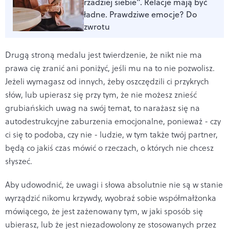
rzadziej siebie”. Relacje mają być
ładne. Prawdziwe emocje? Do
zwrotu
Drugą stroną medalu jest twierdzenie, że nikt nie ma
prawa cię zranić ani poniżyć, jeśli mu na to nie po­zwolisz.
Jeżeli wymagasz od innych, żeby oszczędzili ci przykrych
słów, lub upierasz się przy tym, że nie mo­żesz znieść
grubiańskich uwag na swój temat, to nara­żasz się na
autodestrukcyjne zaburzenia emocjonalne, ponieważ - czy
ci się to podoba, czy nie - ludzie, w tym także twój partner,
będą co jakiś czas mówić o rzeczach, o których nie chcesz
słyszeć.
Aby udowodnić, że uwagi i słowa absolutnie nie są w stanie
wyrządzić nikomu krzywdy, wyobraź sobie współ­małżonka
mówiącego, że jest zażenowany tym, w jaki sposób się
ubierasz, lub że jest niezadowolony ze stoso­wanych przez