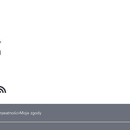
a
a
prywatności
Moje zgody