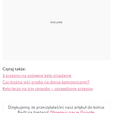
Czytaj także:
3 przepisy na pożywne keto śniadanie
Czy można jeść grzyby na diecie ketogenicznej?
Keto leczo na trzy sposoby – sprawdzone przepisy
Dziękujemy, że przeczytałaś/eś nasz artykuł do końca.
Bądź na bieżąco!
Obserwuj nas w Google
.