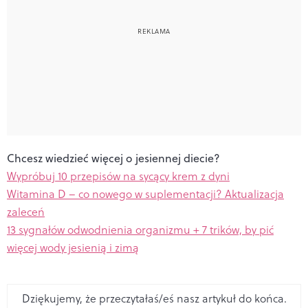
Chcesz wiedzieć więcej o jesiennej diecie?
Wypróbuj 10 przepisów na sycący krem z dyni
Witamina D – co nowego w suplementacji? Aktualizacja
zaleceń
13 sygnałów odwodnienia organizmu + 7 trików, by pić
więcej wody jesienią i zimą
Dziękujemy, że przeczytałaś/eś nasz artykuł do końca.