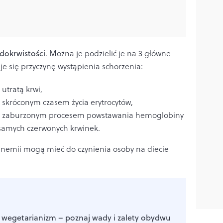
dokrwistości
. Można je podzielić je na 3 główne
je się przyczynę wystąpienia schorzenia:
utratą krwi,
skróconym czasem życia erytrocytów,
a zaburzonym procesem powstawania hemoglobiny
 samych
czerwonych k
rwinek
.
anemii mogą mieć do czynienia osoby na diecie
wegetarianizm – poznaj wady i zalety obydwu