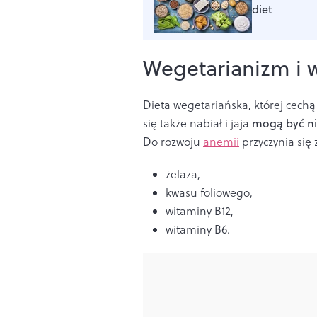
diet
Wegetarianizm i 
Dieta wegetariańska, której cechą
się także nabiał i jaja
mogą być n
Do rozwoju
anemii
przyczynia się 
żelaza,
kwasu foliowego,
witaminy B12,
witaminy B6.