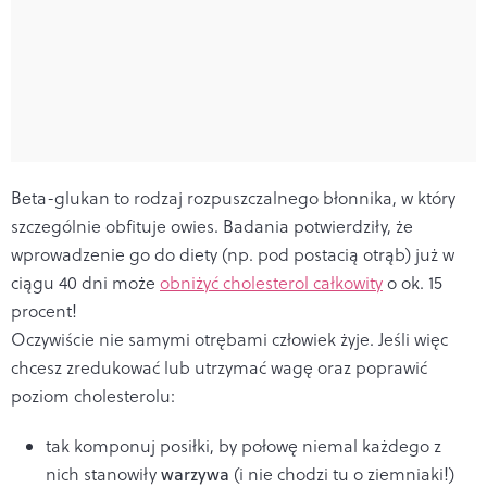
Beta-glukan to rodzaj rozpuszczalnego błonnika, w który
szczególnie obfituje owies. Badania potwierdziły, że
wprowadzenie go do diety (np. pod postacią otrąb) już w
ciągu 40 dni może
obniżyć cholesterol całkowity
o ok. 15
procent!
Oczywiście nie samymi otrębami człowiek żyje. Jeśli więc
chcesz zredukować lub utrzymać wagę oraz poprawić
poziom cholesterolu:
tak komponuj posiłki, by połowę niemal każdego z
nich stanowiły
warzywa
(i nie chodzi tu o ziemniaki!)