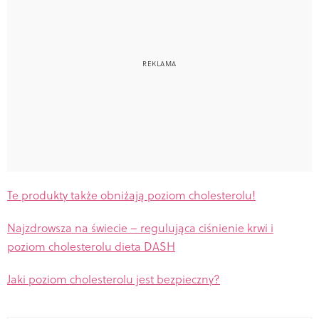
Te produkty także obniżają poziom cholesterolu!
Najzdrowsza na świecie – regulująca ciśnienie krwi i
poziom cholesterolu dieta DASH
Jaki poziom cholesterolu jest bezpieczny?