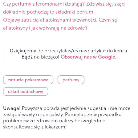
Czy perfumy z feromonami działają? Zdziwisz się, skąd
dokładnie pochodzą te składniki perfum
Objawy zatrucia aflatoksynami w żywności. Czym są
aflatoksyny i jak wpływają na zdrowie?
Dziękujemy, że przeczytałaś/eś nasz artykuł do końca.
Bądź na bieżąco!
Obserwuj nas w Google
.
zatrucie pokarmowe
perfumy
układ oddechowy
Uwaga!
Powyższa porada jest jedynie sugestią i nie może
zastąpić wizyty u specjalisty. Pamiętaj, że w przypadku
problemów ze zdrowiem należy bezwzględnie
skonsultować się z lekarzem!