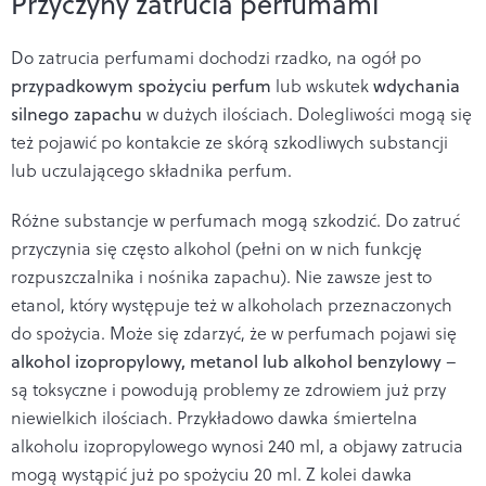
Przyczyny zatrucia perfumami
Do zatrucia perfumami dochodzi rzadko, na ogół po
przypadkowym spożyciu perfum
lub wskutek
wdychania
silnego zapachu
w dużych ilościach. Dolegliwości mogą się
też pojawić po kontakcie ze skórą szkodliwych substancji
lub uczulającego składnika perfum.
Różne substancje w perfumach mogą szkodzić.
Do zatruć
przyczynia się często alkohol (pełni on w nich funkcję
rozpuszczalnika i nośnika zapachu). Nie zawsze jest to
etanol, który występuje też w alkoholach przeznaczonych
do spożycia. Może się zdarzyć, że w perfumach pojawi się
alkohol izopropylowy, metanol lub alkohol benzylowy
–
są toksyczne i powodują problemy ze zdrowiem już przy
niewielkich ilościach. Przykładowo dawka śmiertelna
alkoholu izopropylowego wynosi 240 ml, a objawy zatrucia
mogą wystąpić już po spożyciu 20 ml. Z kolei dawka