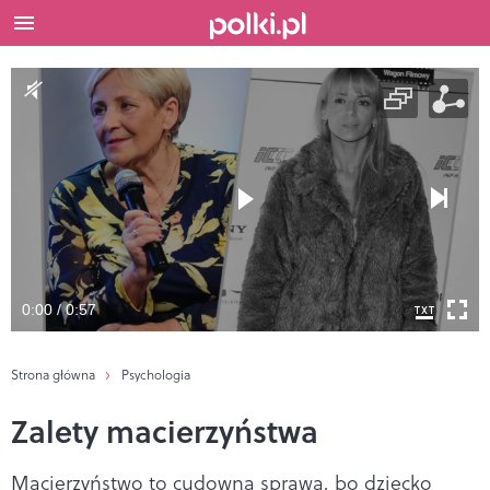
0:00 / 0:57
Strona główna
Psychologia
Zalety macierzyństwa
Macierzyństwo to cudowna sprawa, bo dziecko