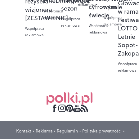
FineDiningWeek®
reżysera-
Głowac
reklamowa
cyfrowym
zdanie
sezon
wizjonera
w rama
Współpraca
świecie
[ZESTAWIENIE]
Współpraca
reklamowa
Festiwa
Współpraca
reklamowa
reklamowa
Współpraca
LOTTO 
Współpraca
reklamowa
Letnie
reklamowa
Sopot-
Zakopa
Współpraca
reklamowa
Kontakt
Reklama
Regulamin
Polityka prywatności