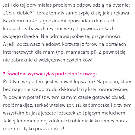
Jeśli do tej pory miałaś problem z odpowiedzią na pytanie:
„Co u ciebie?”, teraz tematy same sypią ci się jak z rękawa.
Każdemu możesz godzinami opowiadać o kaszkach,
kupkach, zabawach czy śmiesznych powiedzonkach
swojego dziecka. Nie odmawiaj sobie tej przyjemności.
A jeśli odczuwasz niedosyt, korzystaj z forów na portalach
internetowych dla mam (np. mamacafe.pl). Z pewnością
nie zabraknie ci wdzięcznych czytelników!
7. Świetnie wyćwiczyłaś podzielność uwagi
Pod tym względem jesteś nawet lepsza niż Napoleon, który
bez najmniejszego trudu dyktował trzy listy równocześnie.
Ty bowiem potrafisz w tym samym czasie gotować obiad,
robić makijaż, zerkać w telewizor, szukać smoczka i przy tym
wszystkim bujasz jeszcze leżaczek ze śpiącym maluchem.
Takiej fenomenalnej zdolności robienia kilku rzeczy naraz
można ci tylko pozazdrościć!