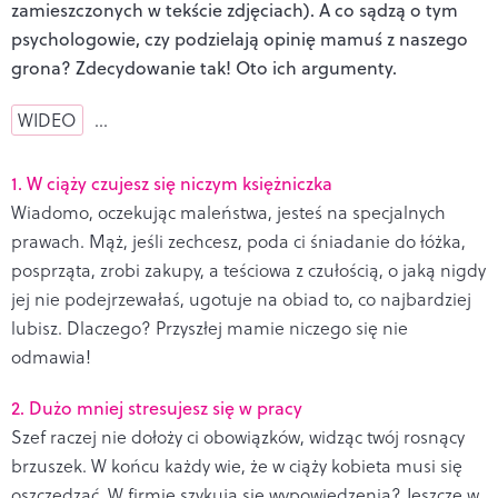
zamieszczonych w tekście zdjęciach). A co sądzą o tym
psychologowie, czy podzielają opinię mamuś z naszego
grona? Zdecydowanie tak! Oto ich argumenty.
WIDEO
…
1. W ciąży czujesz się niczym księżniczka
Wiadomo, oczekując maleństwa, jesteś na specjalnych
prawach. Mąż, jeśli zechcesz, poda ci śniadanie do łóżka,
posprząta, zrobi zakupy, a teściowa z czułością, o jaką nigdy
jej nie podejrzewałaś, ugotuje na obiad to, co najbardziej
lubisz. Dlaczego? Przyszłej mamie niczego się nie
odmawia!
2. Dużo mniej stresujesz się w pracy
Szef raczej nie dołoży ci obowiązków, widząc twój rosnący
brzuszek. W końcu każdy wie, że w ciąży kobieta musi się
oszczędzać. W firmie szykują się wypowiedzenia? Jeszcze w