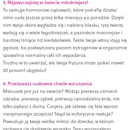
3. Najzwyczajniej w świecie młodniejesz!
To zasługa hormonów ciążowych, które potrafią działać
istne cuda jeszcze przez kilka miesięcy po porodzie. Dzięki
nim twoja skóra wygładza się i nabiera blasku, rysy twarzy
wydają się o wiele łagodniejsze, a paznokcie mocniejsze i
bardziej lśniące niż kiedykolwiek. Także twoje włosy stają się
gęstsze, bo podwyższony poziom estrogenów w organizmie
spowalnia normalny cykl ich wypadania.
Trudno w to uwierzyć, ale twoja fryzura może zyskać nawet
20 procent objętości!
4. Przeżywasz cudowne chwile wzruszenia
Maluszek jest już na świecie? Widząc pierwszy uśmiech
szkraba, pierwszy ząbek, pierwszy samodzielny krok, nie
tylko pękasz z dumy. Czujesz, jak zalewa cię fala wprost
nieopisanego szczęścia! Skąd ta euforyczna reakcja?
Powoduje ją twoja wielka miłość do dziecka, w którym
zachwyca cię dosłownie wszystko. Tego wspaniałego