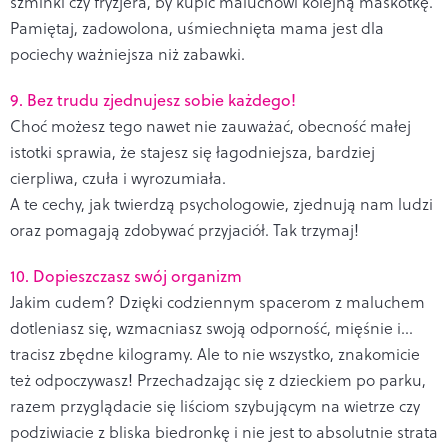
szminki czy fryzjera, by kupić maluchowi kolejną maskotkę.
Pamiętaj, zadowolona, uśmiechnięta mama jest dla
pociechy ważniejsza niż zabawki.
9. Bez trudu zjednujesz sobie każdego!
Choć możesz tego nawet nie zauważać, obecność małej
istotki sprawia, że stajesz się łagodniejsza, bardziej
cierpliwa, czuła i wyrozumiała.
A te cechy, jak twierdzą psychologowie, zjednują nam ludzi
oraz pomagają zdobywać przyjaciół. Tak trzymaj!
10. Dopieszczasz swój organizm
Jakim cudem? Dzięki codziennym spacerom z maluchem
dotleniasz się, wzmacniasz swoją odporność, mięśnie i...
tracisz zbędne kilogramy. Ale to nie wszystko, znakomicie
też odpoczywasz! Przechadzając się z dzieckiem po parku,
razem przyglądacie się liściom szybującym na wietrze czy
podziwiacie z bliska biedronkę i nie jest to absolutnie strata