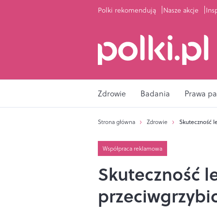
Polki rekomendują
Nasze akcje
Ins
Zdrowie
Badania
Prawa pa
Strona główna
Zdrowie
Skuteczność l
Współpraca reklamowa
Skuteczność l
przeciwgrzybi