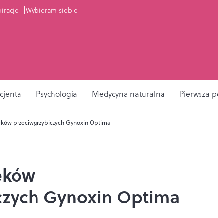
piracje
Wybieram siebie
cjenta
Psychologia
Medycyna naturalna
Pierwsza 
eków przeciwgrzybiczych Gynoxin Optima
eków
czych Gynoxin Optima