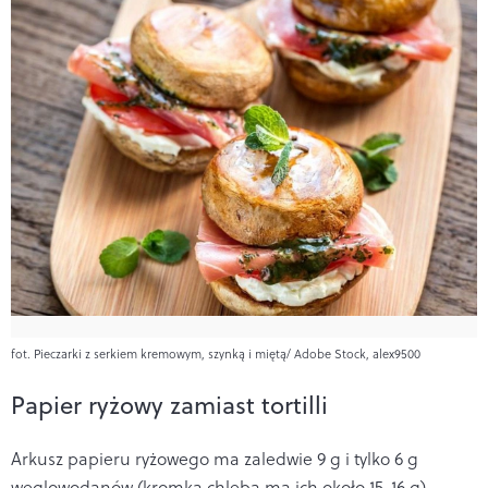
fot. Pieczarki z serkiem kremowym, szynką i miętą/ Adobe Stock, alex9500
Papier ryżowy zamiast tortilli
Arkusz papieru ryżowego ma zaledwie 9 g i tylko 6 g
węglowodanów (kromka chleba ma ich około 15-16 g).