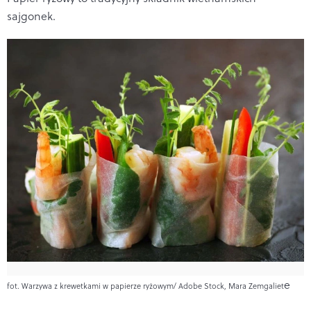
sajgonek.
e
fot. Warzywa z krewetkami w papierze ryżowym/ Adobe Stock, Mara Zemgaliet