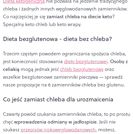
Dieta ketogeniczna
nie pozwala na jedzenie tradycyjnego
chleba i żadnych innych węglowodanowych zamienników.
Co najczęściej je się
zamiast chleba na diecie keto
?
Specjalny keto chleb lub keto wrapy.
Dieta bezglutenowa - dieta bez chleba?
Trzecim częstym powodem ograniczania spożycia chleba,
jest konieczność stosowania
diety bezglutenowej
.
Osoby z
celiakią
mogą jednak jeść
chleb bezglutenowy
oraz
wszelkie bezglutenowe zamienniki pieczywa — sprawdź
nasze propozycje na 6 zamienników chleba bez glutenu.
Co jeść zamiast chleba dla urozmaicenia
Czwarty powód szukania zamienników chleba, to po prostu
chęć
wprowadzenia odmiany w jadłospisie
. Jeśli nie
szukasz
przepisów niskowęglowodanowych
, możesz,