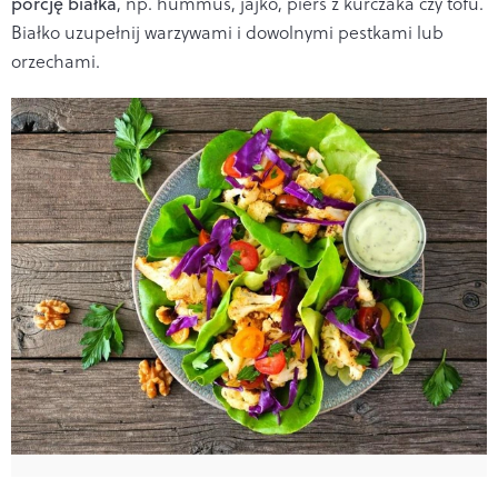
porcję białka
, np. hummus, jajko, pierś z kurczaka czy tofu.
Białko uzupełnij warzywami i dowolnymi pestkami lub
orzechami.