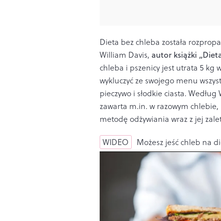
Dieta bez chleba została rozpro
William Davis,
autor książki „Diet
chleba i pszenicy jest utrata 5 kg
wykluczyć ze swojego menu wszystk
pieczywo i słodkie ciasta.
Według W
zawarta m.in. w
raz
owym chlebie
,
metodę odżywiania wraz z jej zale
WIDEO
Możesz jeść chleb na di