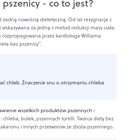
 pszenicy - co to jest?
st żadną nowością dietetyczną. Od lat rezygnacja z
t wskazywana za jedną z metod redukcji masy ciała.
ała rozpropagowana przez kardiologa Williama
ieta bez pszenicy".
tać chleb. Znaczenie snu o otrzymaniu chleba
awienie wszelkich produktów pszennych
i
 chleba, bułek, pszennych tortilli. Twórca diety bez
makaronu i innych przetworów ze zboża pszennego.