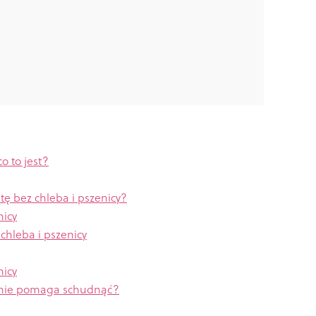
o to jest?
tę bez chleba i pszenicy?
nicy
chleba i pszenicy
nicy
ycznie pomaga schudnąć?