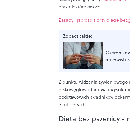
oraz niektóre owoce.
Zasady i jadłospis przy diecie be
Zobacz także:
„Ozempikowe
rzeczywistoś
Z punktu widzenia żywieniowego nie
niskowęglowodanowa i wysokob
podstawowych składników pokarmo
South Beach.
Dieta bez pszenicy - 