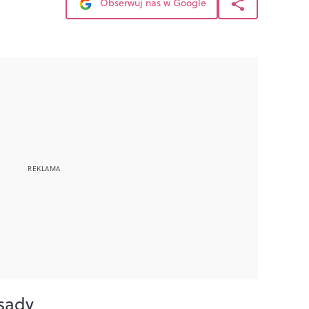
Obserwuj nas w Google
asady