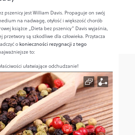
ez pszenicy jest William Davis. Propaguje on swój
emedium na nadwagę, otyłość i większość chorób
erowej książce „Dieta bez pszenicy” Davis wyjaśnia,
j przetwory są szkodliwe dla człowieka. Przytacza
iadczyć o
konieczności rezygnacji z tego
najważniejsze to:
właściwości ułatwiające odchudzanie!