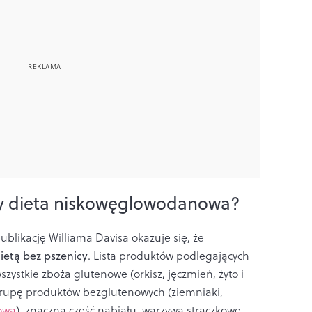
czy dieta niskowęglowodanowa?
ublikację Williama Davisa okazuje się, że
dietą bez pszenicy
. Lista produktów podlegających
zystkie zboża glutenowe (orkisz, jęczmień, żyto i
 grupę produktów bezglutenowych (ziemniaki,
owa
), znaczną część nabiału, warzywa strączkowe