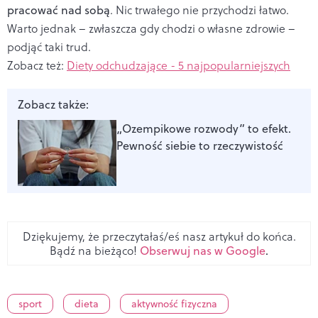
pracować nad sobą
. Nic trwałego nie przychodzi łatwo.
Warto jednak – zwłaszcza gdy chodzi o własne zdrowie –
podjąć taki trud.
Zobacz też:
Diety odchudzające - 5 najpopularniejszych
Zobacz także:
„Ozempikowe rozwody” to efekt.
Pewność siebie to rzeczywistość
Dziękujemy, że przeczytałaś/eś nasz artykuł do końca.
Bądź na bieżąco!
Obserwuj nas w Google
.
sport
dieta
aktywność fizyczna