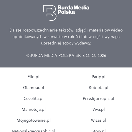
Dalsze rozpowszechnianie tekstów, zdjęć i materiałów wideo
opublikowanych w serwisie w całości lub w części wymaga
uprzedniej zgody wydawcy.
©BURDA MEDIA POLSKA SP. Z O. O. 2026
Elle.pl
Party.pl
Glamour.pl
Kobieta.pl
Cocolita.pl
Przyslijprzepis.pl
Mamotoja.pl
Viva.pl
Mojegotowanie.pl
Wizaz.pl
National-geographic.pl
Story.pl