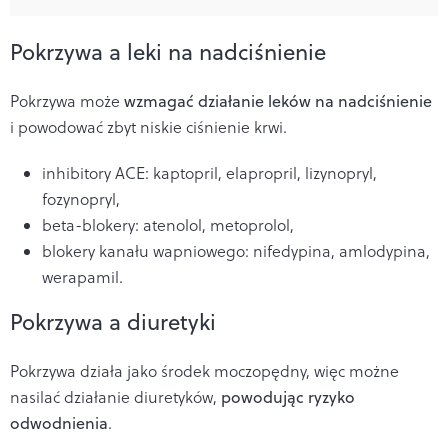
Pokrzywa a leki na nadciśnienie
Pokrzywa może
wzmagać działanie leków na nadciśnienie
i powodować zbyt niskie ciśnienie krwi.
inhibitory ACE: kaptopril, elapropril, lizynopryl,
fozynopryl,
beta-blokery: atenolol, metoprolol,
blokery kanału wapniowego: nifedypina, amlodypina,
werapamil.
Pokrzywa a diuretyki
Pokrzywa działa jako środek moczopędny, więc możne
nasilać działanie diuretyków,
powodując ryzyko
odwodnienia
.