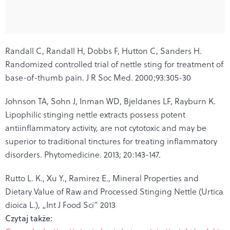
Randall C, Randall H, Dobbs F, Hutton C, Sanders H.
Randomized controlled trial of nettle sting for treatment of
base-of-thumb pain. J R Soc Med. 2000;93:305-30
Johnson TA, Sohn J, Inman WD, Bjeldanes LF, Rayburn K.
Lipophilic stinging nettle extracts possess potent
antiinflammatory activity, are not cytotoxic and may be
superior to traditional tinctures for treating inflammatory
disorders. Phytomedicine. 2013; 20:143-147.
Rutto L. K., Xu Y., Ramirez E., Mineral Properties and
Dietary Value of Raw and Processed Stinging Nettle (Urtica
dioica L.), „Int J Food Sci” 2013
Czytaj także: