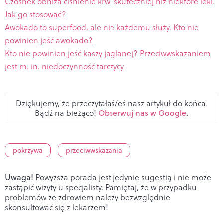
Czosnek obniża ciśnienie krwi skuteczniej niż niektóre leki.
Jak go stosować?
Awokado to superfood, ale nie każdemu służy. Kto nie
powinien jeść awokado?
Kto nie powinien jeść kaszy jaglanej? Przeciwwskazaniem
jest m. in. niedoczynność tarczycy
Dziękujemy, że przeczytałaś/eś nasz artykuł do końca.
Bądź na bieżąco!
Obserwuj nas w Google
.
pokrzywa
przeciwwskazania
Uwaga!
Powyższa porada jest jedynie sugestią i nie może
zastąpić wizyty u specjalisty. Pamiętaj, że w przypadku
problemów ze zdrowiem należy bezwzględnie
skonsultować się z lekarzem!