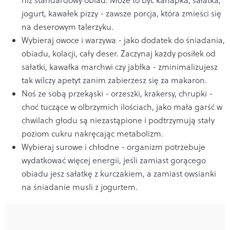
niż standardowy obiad. Może to być kanapka, sałatka,
jogurt, kawałek pizzy - zawsze porcja, która zmieści się
na deserowym talerzyku.
Wybieraj owoce i warzywa - jako dodatek do śniadania,
obiadu, kolacji, cały deser. Zaczynaj każdy posiłek od
sałatki, kawałka marchwi czy jabłka - zminimalizujesz
tak wilczy apetyt zanim zabierzesz się za makaron.
Noś ze sobą przekąski - orzeszki, krakersy, chrupki -
choć tuczące w olbrzymich ilościach, jako mała garść w
chwilach głodu są niezastąpione i podtrzymują stały
poziom cukru nakręcając metabolizm.
Wybieraj surowe i chłodne - organizm potrzebuje
wydatkować więcej energii, jeśli zamiast gorącego
obiadu jesz sałatkę z kurczakiem, a zamiast owsianki
na śniadanie musli z jogurtem.