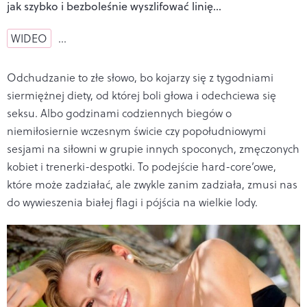
jak szybko i bezboleśnie wyszlifować linię…
WIDEO
…
Odchudzanie to złe słowo, bo kojarzy się z tygodniami
siermiężnej diety, od której boli głowa i odechciewa się
seksu. Albo godzinami codziennych biegów o
niemiłosiernie wczesnym świcie czy popołudniowymi
sesjami na siłowni w grupie innych spoconych, zmęczonych
kobiet i trenerki-despotki. To podejście hard-core’owe,
które może zadziałać, ale zwykle zanim zadziała, zmusi nas
do wywieszenia białej flagi i pójścia na wielkie lody.