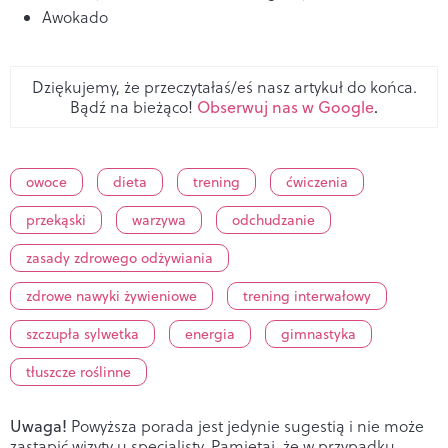
Awokado
Dziękujemy, że przeczytałaś/eś nasz artykuł do końca.
Bądź na bieżąco!
Obserwuj nas w Google
.
owoce
dieta
trening
ćwiczenia
przekąski
warzywa
odchudzanie
zasady zdrowego odżywiania
zdrowe nawyki żywieniowe
trening interwałowy
szczupła sylwetka
energia
gimnastyka
tłuszcze roślinne
Uwaga!
Powyższa porada jest jedynie sugestią i nie może
zastąpić wizyty u specjalisty. Pamiętaj, że w przypadku