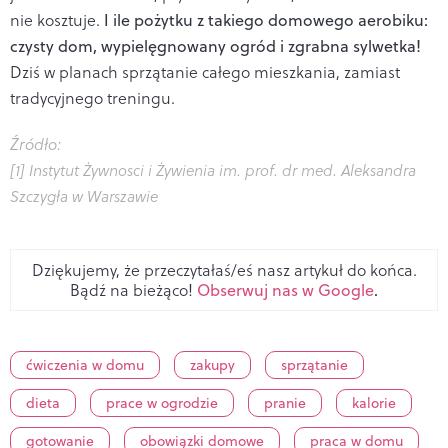
nie kosztuje.
I ile pożytku z takiego domowego aerobiku:
czysty dom, wypielęgnowany ogród i zgrabna sylwetka!
Dziś w planach sprzątanie całego mieszkania, zamiast
tradycyjnego treningu.
Źródło:
[1] Instytut Żywnosci i Żywienia im. prof. dr med. Aleksandra
Szczygła w Warszawie
Dziękujemy, że przeczytałaś/eś nasz artykuł do końca.
Bądź na bieżąco!
Obserwuj nas w Google
.
ćwiczenia w domu
zakupy
sprzątanie
dieta
prace w ogrodzie
pranie
kalorie
gotowanie
obowiązki domowe
praca w domu