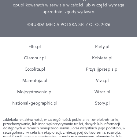
opublikowanych w serwisie w całości lub w części wymaga
uprzedniej zgody wydawcy.
©BURDA MEDIA POLSKA SP. Z O. O. 2026
Elle.pl
Party.pl
Glamour.pl
Kobieta.pl
Cocolita.pl
Przyslijprzepis.pl
Mamotoja.pl
Viva.pl
Mojegotowanie.pl
Wizaz.pl
National-geographic.pl
Story.pl
Jakiekolwiek aktywności, w szczególności: pobieranie, zwielokrotnianie,
przechowywanie, lub inne wykorzystywanie treści, danych lub informacji
dostępnych w ramach niniejszego serwisu oraz wszystkich jego podstron, w
szczególności w celu ich eksploracji, zmierzającej do tworzenia, rozwoju,
modyfikacji i szkolenia systemów uczenia maszynowego, algorytmów lub