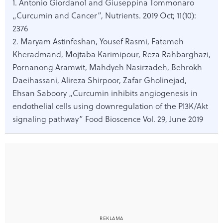
1. Antonio Giordano1 and Giuseppina Tommonaro
„Curcumin and Cancer”, Nutrients. 2019 Oct; 11(10):
2376
2. Maryam Astinfeshan, Yousef Rasmi, Fatemeh
Kheradmand, Mojtaba Karimipour, Reza Rahbarghazi,
Pornanong Aramwit, Mahdyeh Nasirzadeh, Behrokh
Daeihassani, Alireza Shirpoor, Zafar Gholinejad,
Ehsan Saboory „Curcumin inhibits angiogenesis in
endothelial cells using downregulation of the PI3K/Akt
signaling pathway” Food Bioscence Vol. 29, June 2019