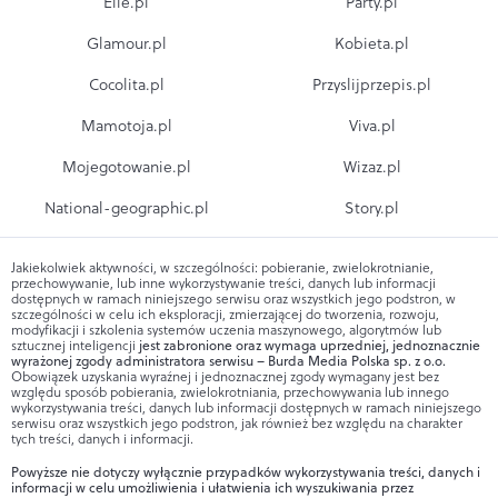
Elle.pl
Party.pl
Glamour.pl
Kobieta.pl
Cocolita.pl
Przyslijprzepis.pl
Mamotoja.pl
Viva.pl
Mojegotowanie.pl
Wizaz.pl
National-geographic.pl
Story.pl
Jakiekolwiek aktywności, w szczególności: pobieranie, zwielokrotnianie,
przechowywanie, lub inne wykorzystywanie treści, danych lub informacji
dostępnych w ramach niniejszego serwisu oraz wszystkich jego podstron, w
szczególności w celu ich eksploracji, zmierzającej do tworzenia, rozwoju,
modyfikacji i szkolenia systemów uczenia maszynowego, algorytmów lub
sztucznej inteligencji
jest zabronione oraz wymaga uprzedniej, jednoznacznie
wyrażonej zgody administratora serwisu – Burda Media Polska sp. z o.o.
Obowiązek uzyskania wyraźnej i jednoznacznej zgody wymagany jest bez
względu sposób pobierania, zwielokrotniania, przechowywania lub innego
wykorzystywania treści, danych lub informacji dostępnych w ramach niniejszego
serwisu oraz wszystkich jego podstron, jak również bez względu na charakter
tych treści, danych i informacji.
Powyższe nie dotyczy wyłącznie przypadków wykorzystywania treści, danych i
informacji w celu umożliwienia i ułatwienia ich wyszukiwania przez