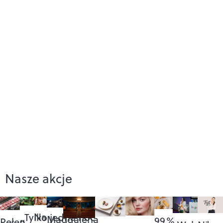
Nasze akcje
Na
„Tylko jedna noc”
Magdalena
99%
Pełen