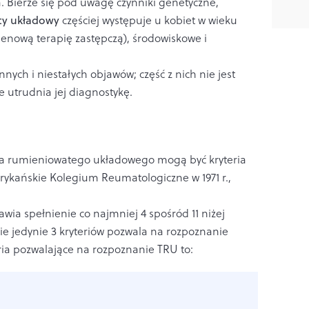
. Bierze się pod uwagę czynniki genetyczne,
ty układowy
częściej występuje u kobiet w wieku
genową terapię zastępczą), środowiskowe i
ych i niestałych objawów; część z nich nie jest
ie utrudnia jej diagnostykę.
a rumieniowatego układowego mogą być kryteria
rykańskie Kolegium Reumatologiczne w 1971 r.,
a spełnienie co najmniej 4 spośród 11 niżej
ie jedynie 3 kryteriów pozwala na rozpoznanie
ia pozwalające na rozpoznanie TRU to: