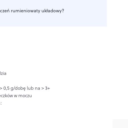
oczeń rumieniowaty układowy?
dzia
> 0,5 g/dobę lub na > 3+
eczków w moczu
: