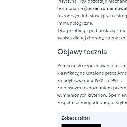
Przyczyna
TRU
pozostaje nieznana
hormonalne (
toczeń rumieniowa
rozrodczym lub stosujących estro
immunologiczne.
TRU przebiega pod postacią zmienn
swoista dla tej choroby, co znaczn
Objawy tocznia
Pomocne w rozpoznawaniu toczni
klasyfikacyjne ustalone przez Ame
zmodyfikowane w 1982 r. i 1997 r.
Za pewnym rozpoznaniem przemawi
wymienionych kryteriów. Spełnien
zespołu toczniopodobnego. Kryter
Zobacz także: