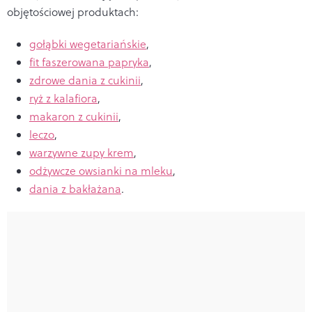
objętościowej produktach:
gołąbki wegetariańskie
,
fit faszerowana papryka
,
zdrowe dania z cukinii
,
ryż z kalafiora
,
makaron z cukinii
,
leczo
,
warzywne zupy krem
,
odżywcze owsianki na mleku
,
dania z bakłażana
.