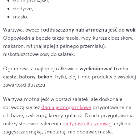
słone przekąski,
słodycze,
masło.
odtłuszczony nabiał można jeść do woli
Warzywa, owoce i
.
Odpowiednia będzie także fasola, ryby, kurczak bez skóry,
makaron, ryż (najlepiej z pełnego przemiału),
niskotłuszczowe sosy do sałatek.
Ograniczyć, a najlepiej całkowicie
wyeliminować trzeba
ciasta, batony, bekon
, frytki, olej i inne produkty o wysokiej
zawartości tłuszczu.
Warzywa można jeść w postaci sałatek, ale doskonale
sprawdzą się też
dania jednogarnkowe
przygotowane na
ich bazie, czyli zupy, kremy, gulasze. Do ich przygotowania
należy stosować zalecenia
diety niskotłuszczowej
, czyli nie
zagęszczać mąką, śmietaną, nie dodawać masła.