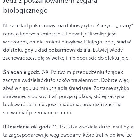
Jedz z poszanowaniem zegara
biologicznego
Nasz układ pokarmowy ma dobowy rytm. Zaczyna „pracę”
rano, a kończy o zmierzchu. I nawet jeśli wolisz jeść
wieczorem, on nie zmieni nawyków. Dlatego lepiej
siadać
do stołu, gdy układ pokarmowy działa
. Łatwiej wtedy
zachować szczupłą sylwetkę i nie dopuścić do efektu jojo.
Śniadanie godz. 7-9.
Po twoim przebudzeniu żołądek
zaczyna wydzielać dużo soków trawiennych. Dobrze więc,
abyś w ciągu 30 minut zjadła śniadanie. Zostanie szybko
strawione, a do krwi trafi porcja glukozy, której zaczyna
brakować. Jeśli nie zjesz śniadania, organizm zacznie
spowalniać przemianę materii.
II śniadanie ok. godz. 11.
Trzustka wydziela dużo insuliny, a
ta zagospodarowuje węglowodany, które trafiły do krwi ze