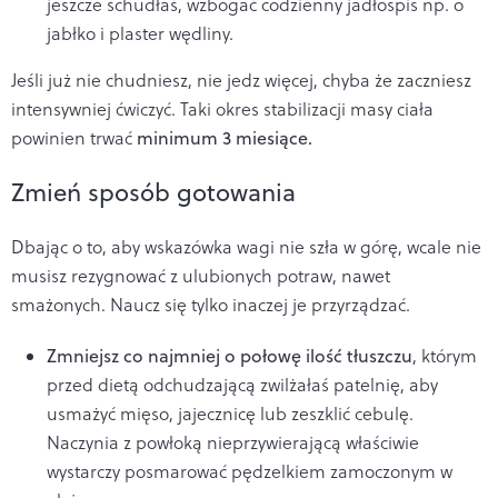
jeszcze schudłaś, wzbogać codzienny jadłospis np. o
jabłko i plaster wędliny.
Jeśli już nie chudniesz, nie jedz więcej, chyba że zaczniesz
intensywniej ćwiczyć. Taki okres stabilizacji masy ciała
powinien trwać
minimum 3 miesiące.
Zmień sposób gotowania
Dbając o to, aby wskazówka wagi nie szła w górę, wcale nie
musisz rezygnować z ulubionych potraw, nawet
smażonych. Naucz się tylko inaczej je przyrządzać.
Zmniejsz co najmniej o połowę ilość tłuszczu
, którym
przed dietą odchudzającą zwilżałaś patelnię, aby
usmażyć mięso, jajecznicę lub zeszklić cebulę.
Naczynia z powłoką nieprzywierającą właściwie
wystarczy posmarować pędzelkiem zamoczonym w