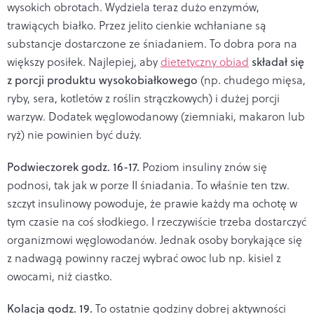
wysokich obrotach. Wydziela teraz dużo enzymów,
trawiących białko. Przez jelito cienkie wchłaniane są
substancje dostarczone ze śniadaniem. To dobra pora na
większy posiłek. Najlepiej, aby
dietetyczny obiad
składał się
z porcji produktu wysokobiałkowego
(np. chudego mięsa,
ryby, sera, kotletów z roślin strączkowych) i dużej porcji
warzyw. Dodatek węglowodanowy (ziemniaki, makaron lub
ryż) nie powinien być duży.
Podwieczorek godz. 16-17.
Poziom insuliny znów się
podnosi, tak jak w porze II śniadania. To właśnie ten tzw.
szczyt insulinowy powoduje, że prawie każdy ma ochotę w
tym czasie na coś słodkiego. I rzeczywiście trzeba dostarczyć
organizmowi węglowodanów. Jednak osoby borykające się
z nadwagą powinny raczej wybrać owoc lub np. kisiel z
owocami, niż ciastko.
Kolacja godz. 19.
To ostatnie godziny dobrej aktywności