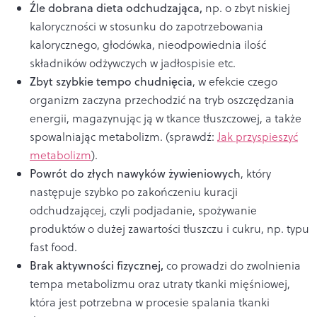
Źle dobrana dieta odchudzająca,
np. o zbyt niskiej
kaloryczności w stosunku do zapotrzebowania
kalorycznego, głodówka, nieodpowiednia ilość
składników odżywczych w jadłospisie etc.
Zbyt szybkie tempo chudnięcia
, w efekcie czego
organizm zaczyna przechodzić na tryb oszczędzania
energii, magazynując ją w
tkance tłuszczowej
, a także
spowalniając
metabolizm
. (sprawdź:
Jak przyspieszyć
metabolizm
).
Powrót do złych nawyków żywieniowych
, który
następuje szybko po zakończeniu kuracji
odchudzającej, czyli podjadanie, spożywanie
produktów o dużej zawartości tłuszczu i cukru, np. typu
fast food.
Brak aktywności fizycznej,
co prowadzi do zwolnienia
tempa metabolizmu oraz utraty tkanki mięśniowej,
która jest potrzebna w procesie spalania tkanki