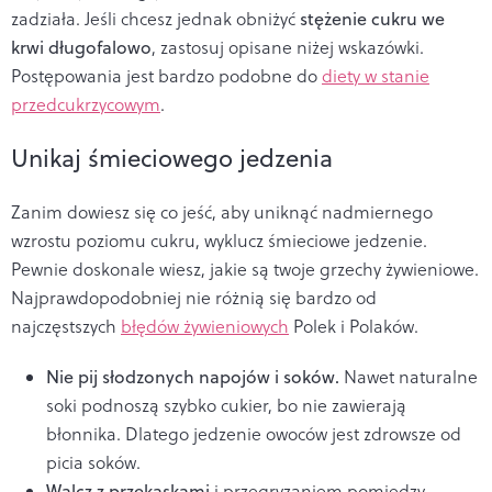
zadziała. Jeśli chcesz jednak obniżyć
stężenie cukru we
krwi długofalowo
, zastosuj opisane niżej wskazówki.
Postępowania jest bardzo podobne do
diety w stanie
przedcukrzycowym
.
Unikaj śmieciowego jedzenia
Zanim dowiesz się co jeść, aby uniknąć nadmiernego
wzrostu poziomu cukru, wyklucz śmieciowe jedzenie.
Pewnie doskonale wiesz, jakie są twoje grzechy żywieniowe.
Najprawdopodobniej nie różnią się bardzo od
najczęstszych
błędów żywieniowych
Polek i Polaków.
Nie pij słodzonych napojów i soków.
Nawet naturalne
soki podnoszą szybko cukier, bo nie zawierają
błonnika. Dlatego jedzenie owoców jest zdrowsze od
picia soków.
Walcz z przekąskami
i przegryzaniem pomiędzy