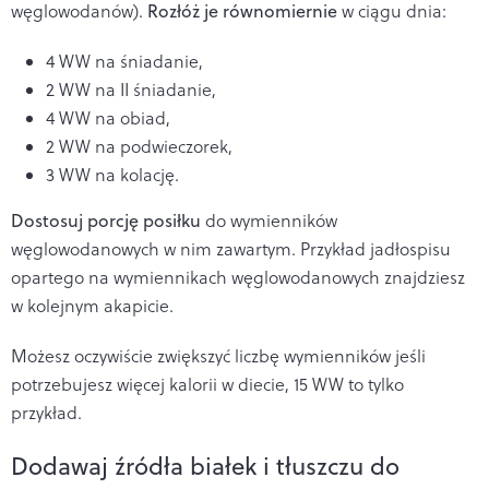
węglowodanów).
Rozłóż je równomiernie
w ciągu dnia:
4 WW na śniadanie,
2 WW na II śniadanie,
4 WW na obiad,
2 WW na podwieczorek,
3 WW na kolację.
Dostosuj porcję posiłku
do wymienników
węglowodanowych w nim zawartym. Przykład jadłospisu
opartego na wymiennikach węglowodanowych znajdziesz
w kolejnym akapicie.
Możesz oczywiście zwiększyć liczbę wymienników jeśli
potrzebujesz więcej kalorii w diecie, 15 WW to tylko
przykład.
Dodawaj źródła białek i tłuszczu do