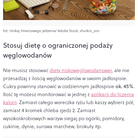
fot. Unikaj śmieciowego jedzenia/ Adobe Stock, shurkin_son
Stosuj dietę o ograniczonej podaży
węglowodanów
Nie musisz stosować
diety niskowęglowodanowej
, ale nie
przesadzaj z ilością węglowodanów w swoim jadłospisie.
Cukry powinny stanowić w codziennym jadłospisie
ok. 45%
.
Ilość tę możesz monitorować w jednej z
aplikacji do liczenia
kalorii
. Zamiast całego woreczka ryżu lub kaszy wybierz pół,
zamiast 4 kromek chleba zjedz 2. Zamiast
wysokoskrobiowych warzyw siegaj po ogórki, pomidory,
cukinie, dynie, surowa marchew, brokuły itp.