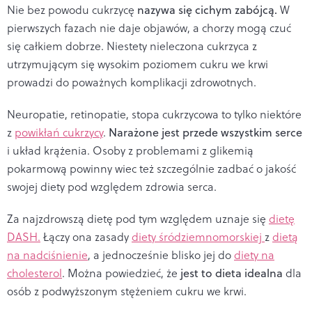
Nie bez powodu cukrzycę
nazywa się cichym zabójcą.
W
pierwszych fazach nie daje objawów, a chorzy mogą czuć
się całkiem dobrze. Niestety nieleczona cukrzyca z
utrzymującym się wysokim poziomem cukru we krwi
prowadzi do poważnych komplikacji zdrowotnych.
Neuropatie, retinopatie, stopa cukrzycowa to tylko niektóre
z
powikłań cukrzycy
.
Narażone jest przede wszystkim serce
i układ krążenia. Osoby z problemami z glikemią
pokarmową powinny wiec też szczególnie zadbać o jakość
swojej diety pod względem zdrowia serca.
Za najzdrowszą dietę pod tym względem uznaje się
dietę
DASH.
Łączy ona zasady
diety śródziemnomorskiej
z
dietą
na nadciśnienie
, a jednocześnie blisko jej do
diety na
cholesterol
. Można powiedzieć, że
jest to dieta idealna
dla
osób z podwyższonym stężeniem cukru we krwi.