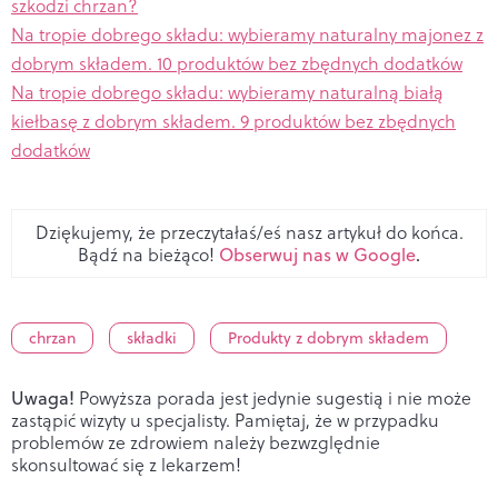
szkodzi chrzan?
Na tropie dobrego składu: wybieramy naturalny majonez z
dobrym składem. 10 produktów bez zbędnych dodatków
Na tropie dobrego składu: wybieramy naturalną białą
kiełbasę z dobrym składem. 9 produktów bez zbędnych
dodatków
Dziękujemy, że przeczytałaś/eś nasz artykuł do końca.
Bądź na bieżąco!
Obserwuj nas w Google
.
chrzan
składki
Produkty z dobrym składem
Uwaga!
Powyższa porada jest jedynie sugestią i nie może
zastąpić wizyty u specjalisty. Pamiętaj, że w przypadku
problemów ze zdrowiem należy bezwzględnie
skonsultować się z lekarzem!