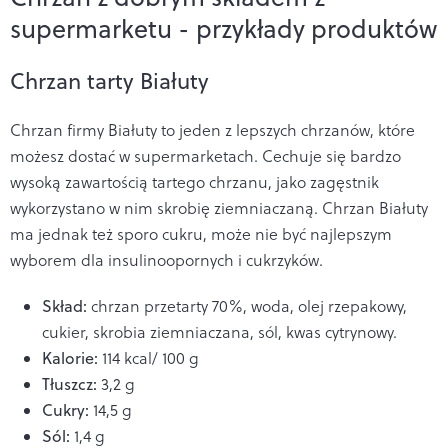
supermarketu - przykłady produktów
Chrzan tarty Białuty
Chrzan firmy Białuty to jeden z lepszych chrzanów, które
możesz dostać w supermarketach. Cechuje się bardzo
wysoką zawartością tartego chrzanu, jako zagęstnik
wykorzystano w nim skrobię ziemniaczaną. Chrzan Białuty
ma jednak też sporo cukru, może nie być najlepszym
wyborem dla insulinoopornych i cukrzyków.
Skład:
chrzan przetarty 70%, woda, olej rzepakowy,
cukier, skrobia ziemniaczana, sól, kwas cytrynowy.
Kalorie:
114 kcal/ 100 g
Tłuszcz:
3,2 g
Cukry:
14,5 g
Sól:
1,4 g