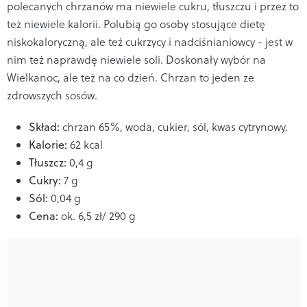
polecanych chrzanów ma niewiele cukru, tłuszczu i przez to
też niewiele kalorii. Polubią go osoby stosujące dietę
niskokaloryczną, ale też cukrzycy i nadciśnianiowcy - jest w
nim też naprawdę niewiele soli. Doskonały wybór na
Wielkanoc, ale też na co dzień. Chrzan to jeden ze
zdrowszych sosów.
Skład:
chrzan 65%, woda, cukier, sól, kwas cytrynowy.
Kalorie:
62 kcal
Tłuszcz:
0,4 g
Cukry:
7 g
Sól:
0,04 g
Cena:
ok. 6,5 zł/ 290 g