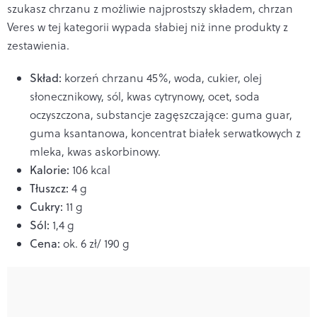
szukasz chrzanu z możliwie najprostszy składem, chrzan
Veres w tej kategorii wypada słabiej niż inne produkty z
zestawienia.
Skład:
korzeń chrzanu 45%, woda, cukier, olej
słonecznikowy, sól, kwas cytrynowy, ocet, soda
oczyszczona, substancje zagęszczające: guma guar,
guma ksantanowa, koncentrat białek serwatkowych z
mleka, kwas askorbinowy.
Kalorie:
106 kcal
Tłuszcz:
4 g
Cukry:
11 g
Sól:
1,4 g
Cena:
ok. 6 zł/ 190 g