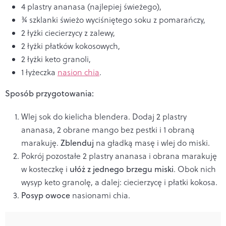
4 plastry ananasa (najlepiej świeżego),
¾ szklanki świeżo wyciśniętego soku z pomarańczy,
2 łyżki ciecierzycy z zalewy,
2 łyżki płatków kokosowych,
2 łyżki keto granoli,
1 łyżeczka
nasion chia
.
Sposób przygotowania:
Wlej sok do kielicha blendera. Dodaj 2 plastry
ananasa, 2 obrane mango bez pestki i 1 obraną
marakuję.
Zblenduj
na gładką masę i wlej do miski.
Pokrój pozostałe 2 plastry ananasa i obrana marakuję
w kosteczkę i
ułóż z jednego brzegu miski
. Obok nich
wysyp keto granolę, a dalej: ciecierzycę i płatki kokosa.
Posyp owoce
nasionami chia.