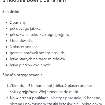
Składniki:
2 banany,
pół dużego jabłka,
pół szklanki soku z żółtego grejpfruta,
1 brzoskwinia,
3 plastry ananasa,
garstka borówek amerykańskich,
łyżka startych na tarce migdałów,
łyżka płatków owsianych.
Sposób przygotowania:
Zblenduj 1,5 banana, pół jabłka, 2 plastry ananasa
i
sok z grejpfruta
. Wlej smoothie do miski.
Na wierzchu poukładaj
plastry z pozostałej ½ banana,
obrana i pokrojona w cząstki brzoskwinię i pokrojony w