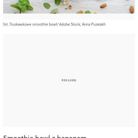
fot. Truskawkowe smoothie bowl/ Adobe Stock, Anna Puzatykh
Smoothie bowl z bananem