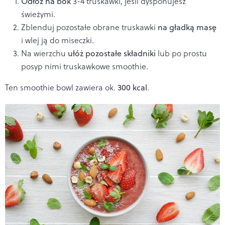
Odłóż na bok
3-4 truskawki, jeśli dysponujesz
świeżymi.
Zblenduj pozostałe obrane truskawki
na gładką masę
i wlej ją do miseczki.
Na wierzchu
ułóż pozostałe składniki
lub po prostu
posyp nimi truskawkowe smoothie.
Ten smoothie bowl zawiera ok.
300 kcal
.