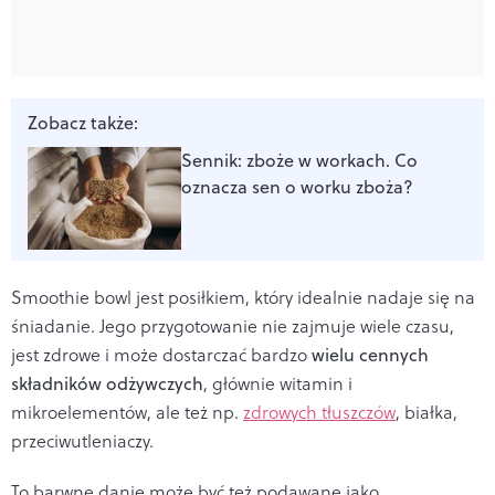
Zobacz także:
Sennik: zboże w workach. Co
oznacza sen o worku zboża?
Smoothie bowl jest posiłkiem, który idealnie nadaje się na
śniadanie. Jego przygotowanie nie zajmuje wiele czasu,
jest zdrowe i może dostarczać bardzo
wielu cennych
składników odżywczych
, głównie witamin i
mikroelementów, ale też np.
zdrowych tłuszczów
, białka,
przeciwutleniaczy.
To barwne danie może być też podawane jako