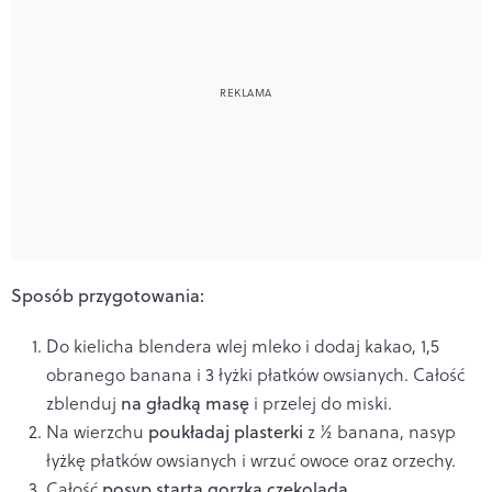
Sposób przygotowania:
Do kielicha blendera wlej mleko i dodaj kakao, 1,5
obranego banana i 3 łyżki płatków owsianych. Całość
zblenduj
na gładką masę
i przelej do miski.
Na wierzchu
poukładaj plasterki
z ½ banana, nasyp
łyżkę płatków owsianych i wrzuć owoce oraz orzechy.
Całość
posyp startą gorzką czekoladą
.