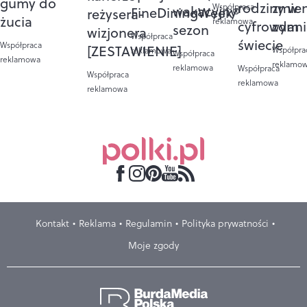
gumy do
rodziny w
zmie
Współpraca
wakacyjny
FineDiningWeek®
reżysera-
żucia
reklamowa
cyfrowym
zdan
sezon
wizjonera
Współpraca
świecie
Współpraca
[ZESTAWIENIE]
Współpra
reklamowa
Współpraca
reklamowa
reklamo
reklamowa
Współpraca
Współpraca
reklamowa
reklamowa
Kontakt
Reklama
Regulamin
Polityka prywatności
Moje zgody