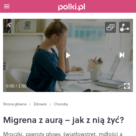
0:00 / 1:00
Strona główna
Zdrowie
Choroby
Migrena z aurą – jak z nią żyć?
Mroczki, zawroty głowy, światłowstręt, mdłości a