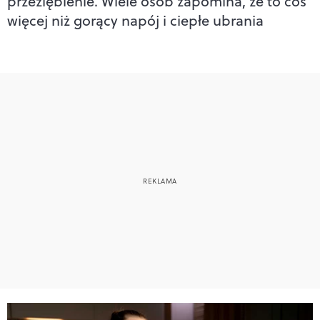
przeziębienie. Wiele osób zapomina, że to coś
więcej niż gorący napój i ciepłe ubrania