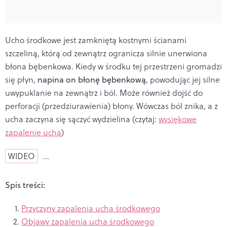
Ucho środkowe jest zamkniętą kostnymi ścianami
szczeliną, którą od zewnątrz ogranicza silnie unerwiona
błona bębenkowa. Kiedy w środku tej przestrzeni gromadzi
się płyn,
napina on błonę bębenkową
, powodując jej silne
uwypuklanie na zewnątrz i ból. Może również dojść do
perforacji (przedziurawienia) błony. Wówczas ból znika, a z
ucha zaczyna się sączyć wydzielina (czytaj:
wysiękowe
zapalenie ucha
)
WIDEO
…
Spis treści:
Przyczyny zapalenia ucha środkowego
Objawy zapalenia ucha środkowego