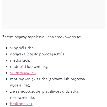
Zatem objawy zapalenia ucha środkowego to:
silny ból ucha,
gorączka (często powyżej 40°C),
niedosłuch,
nudności lub wymioty,
szum w uszach
,
możliwy wysięk z ucha (żółtawa lub brązowa
wydzielina),
złe samopoczucie, płaczliwość u dziecka,
rozdrażnienie,
brak apetytu
,