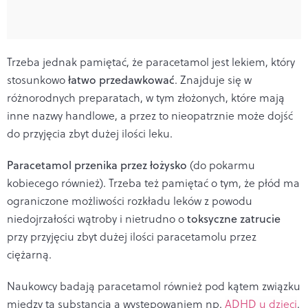
Trzeba jednak pamiętać, że paracetamol jest lekiem, który
stosunkowo
łatwo przedawkować
. Znajduje się w
różnorodnych preparatach, w tym złożonych, które mają
inne nazwy handlowe, a przez to nieopatrznie może dojść
do przyjęcia zbyt dużej ilości leku.
Paracetamol przenika przez łożysko
(do pokarmu
kobiecego również). Trzeba też pamiętać o tym, że płód ma
ograniczone możliwości rozkładu leków z powodu
niedojrzałości wątroby i nietrudno o
toksyczne zatrucie
przy przyjęciu zbyt dużej ilości paracetamolu przez
ciężarną.
Naukowcy badają paracetamol również pod kątem związku
między tą substancją a występowaniem np.
ADHD u dzieci
.