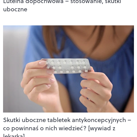
Luteina dopochwowa – stosowanie, skutki
uboczne
Skutki uboczne tabletek antykoncepcyjnych –
co powinnaś o nich wiedzieć? [wywiad z
lekarką]