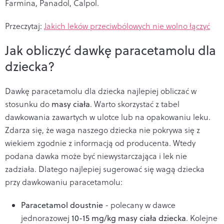
Farmina, Panadol, Calpol.
Przeczytaj:
Jakich leków przeciwbólowych nie wolno łączyć
Jak obliczyć dawkę paracetamolu dla
dziecka?
Dawkę paracetamolu dla dziecka najlepiej obliczać w
stosunku do
masy ciała
. Warto skorzystać z tabel
dawkowania zawartych w ulotce lub na opakowaniu leku.
Zdarza się, że waga naszego dziecka nie pokrywa się z
wiekiem zgodnie z informacją od producenta. Wtedy
podana dawka może być niewystarczająca i lek nie
zadziała. Dlatego najlepiej sugerować się wagą dziecka
przy dawkowaniu paracetamolu:
Paracetamol doustnie
- polecany w dawce
jednorazowej
10-15 mg/kg masy ciała dziecka
. Kolejne