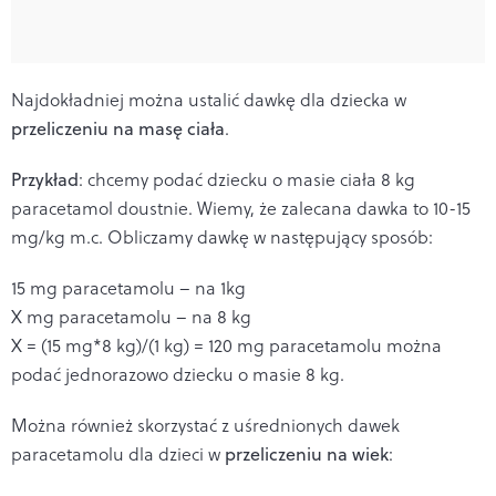
Najdokładniej można ustalić dawkę dla dziecka w
przeliczeniu na masę ciała
.
Przykład
: chcemy podać dziecku o masie ciała 8 kg
paracetamol doustnie. Wiemy, że zalecana dawka to 10-15
mg/kg m.c. Obliczamy dawkę w następujący sposób:
15 mg paracetamolu – na 1kg
X mg paracetamolu – na 8 kg
X = (15 mg*8 kg)/(1 kg) = 120 mg paracetamolu można
podać jednorazowo dziecku o masie 8 kg.
Można również skorzystać z uśrednionych dawek
paracetamolu dla dzieci w
przeliczeniu na wiek
: