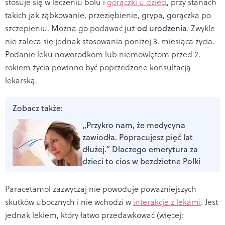
stosuje się w leczeniu bólu i
gorączki u dzieci
, przy stanach
takich jak ząbkowanie, przeziębienie, grypa, gorączka po
szczepieniu. Można go podawać już
od urodzenia
. Zwykle
nie zaleca się jednak stosowania poniżej 3. miesiąca życia.
Podanie leku noworodkom lub niemowlętom przed 2.
rokiem życia powinno być poprzedzone konsultacją
lekarską.
Zobacz także:
„Przykro nam, że medycyna
zawiodła. Popracujesz pięć lat
dłużej.” Dlaczego emerytura za
dzieci to cios w bezdzietne Polki
Paracetamol zazwyczaj nie powoduje poważniejszych
skutków ubocznych i nie wchodzi w
interakcje z lekami
. Jest
jednak lekiem, który łatwo przedawkować (więcej: