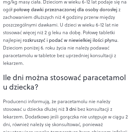
mg/kg masy ciała. Dzieciom w wieku 6-12 lat podaje się na
ogół
połowę dawki przeznaczonej dla osoby dorosłej
z
zachowaniem dłuższych niż 4 godziny przerw między
poszczególnymi dawkami. U dzieci w wieku 6-12 lat nie
stosować więcej niż 2 g leku na dobę. Połowę tabletki
najlepiej
rozkruszyć i podać w niewielkiej ilości płynu
.
Dzieciom poniżej 6. roku życia nie należy podawać
paracetamolu w tabletce bez uprzedniej konsultacji z
lekarzem.
Ile dni można stosować paracetamol
u dziecka?
Producenci informują, że paracetamolu nie należy
stosować u dziecka dłużej niż
3 dni
bez konsultacji z
lekarzem. Dodatkowo jeśli gorączka nie ustępuje w ciągu 2
dni, również należy się skonsultować, ponieważ
nieustępująca wysoka temperatura bywa objawem infekcji