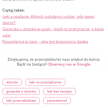
Czytaj także:
Leki a opalanie. Których substancji unikać, gdy świeci
słońce?
Gorączka u dziecka w upały - kiedy to przegrzanie, a kiedy
udar
Paracetamol w ciąży - jaka jest bezpieczna dawka
Dziękujemy, że przeczytałaś/eś nasz artykuł do końca.
Bądź na bieżąco!
Obserwuj nas w Google
.
dziecko
leki na przeziębienie
gorączka u dziecka
leki bez recepty
leki przeciwbólowe
paracetamol