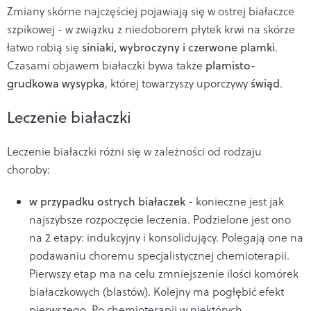
Zmiany skórne najczęściej pojawiają się w ostrej białaczce
szpikowej - w związku z niedoborem płytek krwi na skórze
łatwo robią się
siniaki, wybroczyny i czerwone plamki
.
Czasami objawem białaczki bywa także
plamisto-
grudkowa wysypka
, której towarzyszy uporczywy
świąd
.
Leczenie białaczki
Leczenie białaczki różni się w zależności od rodzaju
choroby:
w przypadku ostrych białaczek
- konieczne jest jak
najszybsze rozpoczęcie leczenia. Podzielone jest ono
na 2 etapy: indukcyjny i konsolidujący. Polegają one na
podawaniu choremu specjalistycznej chemioterapii.
Pierwszy etap ma na celu zmniejszenie ilości komórek
białaczkowych (blastów). Kolejny ma pogłębić efekt
pierwszego. Po chemioterapii w niektórych