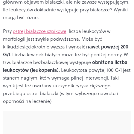
głównym objawem białaczki, ale nie zawsze występującym.
Ile leukocytów dokładnie występuje przy białaczce? Wyniki
mogą być różne.
Przy
ostrej białaczce szpikowej
liczba leukocytów w
morfologii jest zwykle podwyższona. Może być
nawet powyżej 200
kilkudziesięciokrotnie wyższa i wynosić
G/l
. L
iczba
krwinek
białych może też być poniżej normy.
W
obniżona liczba
tzw. białaczce bezbiałaczkowej występuje
leukocytów (leukopenia).
Leukocytoza powyżej
100 G/l jest
stanem nagłym, który wymaga pilnej interwencji.
Taki
wynik jest też uważany za czynnik ryzyka cięższego
przebiegu ostrej białaczki (w tym szybszego nawrotu i
oporności na leczenie).