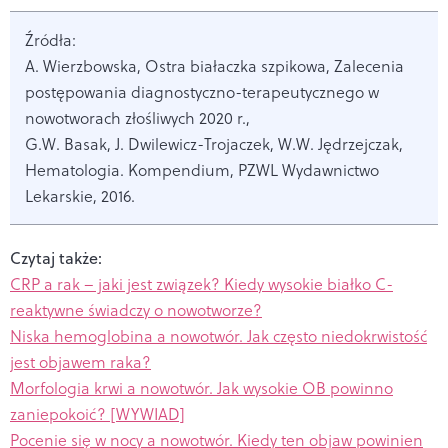
Źródła:
A. Wierzbowska, Ostra białaczka szpikowa, Zalecenia
postępowania diagnostyczno-terapeutycznego w
nowotworach złośliwych 2020 r.,
G.W. Basak, J. Dwilewicz-Trojaczek, W.W. Jędrzejczak,
Hematologia. Kompendium, PZWL Wydawnictwo
Lekarskie, 2016.
Czytaj także:
CRP a rak – jaki jest związek? Kiedy wysokie białko C-
reaktywne świadczy o nowotworze?
Niska hemoglobina a nowotwór. Jak często niedokrwistość
jest objawem raka?
Morfologia krwi a nowotwór. Jak wysokie OB powinno
zaniepokoić? [WYWIAD]
Pocenie się w nocy a nowotwór. Kiedy ten objaw powinien