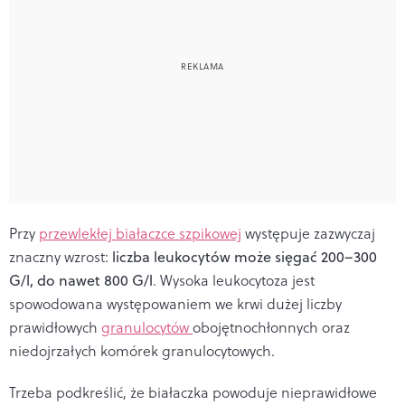
Przy
przewlekłej białaczce szpikowej
występuje zazwyczaj
znaczny wzrost:
liczba leukocytów może sięgać
200–300
G/l, do nawet 800 G/l
. Wysoka leukocytoza jest
spowodowana występowaniem we krwi dużej liczby
prawidłowych
granulocytów
obojętnochłonnych oraz
niedojrzałych komórek granulocytowych.
Trzeba podkreślić, że białaczka powoduje nieprawidłowe