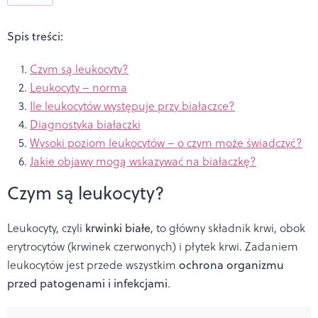
Spis treści:
Czym są leukocyty?
Leukocyty – norma
Ile leukocytów występuje przy białaczce?
Diagnostyka białaczki
Wysoki poziom leukocytów – o czym może świadczyć?
Jakie objawy mogą wskazywać na białaczkę?
Czym są leukocyty?
Leukocyty, czyli
krwinki białe
, to główny składnik krwi, obok
erytrocytów (krwinek czerwonych) i płytek krwi. Zadaniem
leukocytów jest przede wszystkim
ochrona organizmu
przed patogenami i infekcjami
.