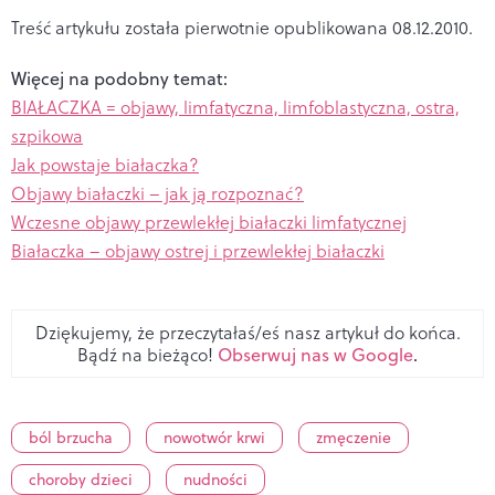
Treść artykułu została pierwotnie opublikowana 08.12.2010.
Więcej na podobny temat:
BIAŁACZKA = objawy, limfatyczna, limfoblastyczna, ostra,
szpikowa
Jak powstaje białaczka?
Objawy białaczki – jak ją rozpoznać?
Wczesne objawy przewlekłej białaczki limfatycznej
Białaczka – objawy ostrej i przewlekłej białaczki
Dziękujemy, że przeczytałaś/eś nasz artykuł do końca.
Bądź na bieżąco!
Obserwuj nas w Google
.
ból brzucha
nowotwór krwi
zmęczenie
choroby dzieci
nudności