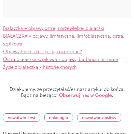
Białaczka – objawy ostrej i przewlekłej białaczki
BIAŁACZKA = objawy, limfatyczna, limfoblastyczna, ostra,
szpikowa
Objawy białaczki – jak ją rozpoznać?
Ostra białaczka szpikowa - objawy, badania i leczenie
Życie z białaczką - historie chorych
Dziękujemy, że przeczytałaś/eś nasz artykuł do końca.
Bądź na bieżąco!
Obserwuj nas w Google
.
nowotwór krwi
onkologia
nowotwór złośliwy
Uwaga!
Powyższa porada jest jedynie sugestią i nie może