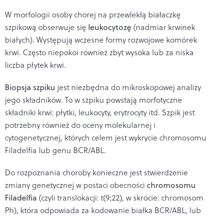
W morfologii osoby chorej na przewlekłą białaczkę
szpikową obserwuje się
leukocytozę
(nadmiar krwinek
białych). Występują wczesne formy rozwojowe komórek
krwi. Często niepokoi również zbyt wysoka lub za niska
liczba płytek krwi.
Biopsja szpiku
jest niezbędna do mikroskopowej analizy
jego składników. To w szpiku powstają morfotyczne
składniki krwi: płytki, leukocyty, erytrocyty itd. Szpik jest
potrzebny również do oceny molekularnej i
cytogenetycznej, których celem jest wykrycie chromosomu
Filadelfia lub genu BCR/ABL.
Do rozpoznania choroby konieczne jest stwierdzenie
zmiany genetycznej w postaci obecności
chromosomu
Filadelfia
(czyli translokacji: t(9;22), w skrócie: chromosom
Ph), która odpowiada za kodowanie białka BCR/ABL, lub