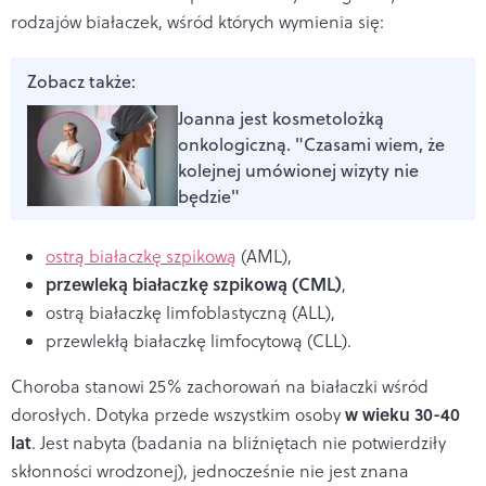
rodzajów białaczek, wśród których wymienia się:
Zobacz także:
Joanna jest kosmetolożką
onkologiczną. "Czasami wiem, że
kolejnej umówionej wizyty nie
będzie"
ostrą białaczkę szpikową
(AML),
przewleką białaczkę szpikową (CML)
,
ostrą białaczkę limfoblastyczną (ALL),
przewlekłą białaczkę limfocytową (CLL).
Choroba stanowi 25% zachorowań na białaczki wśród
w wieku 30-40
dorosłych. Dotyka przede wszystkim osoby
lat
. Jest nabyta (badania na bliźniętach nie potwierdziły
skłonności wrodzonej), jednocześnie nie jest znana