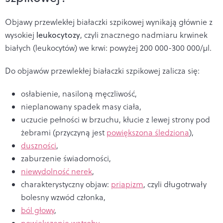
Objawy przewlekłej białaczki szpikowej wynikają głównie z
wysokiej
leukocytozy
, czyli znacznego nadmiaru krwinek
białych (leukocytów) we krwi: powyżej 200 000-300 000/µl.
Do objawów przewlekłej białaczki szpikowej zalicza się:
osłabienie, nasiloną męczliwość,
nieplanowany spadek masy ciała,
uczucie pełności w brzuchu, kłucie z lewej strony pod
żebrami (przyczyną jest
powiększona śledziona
),
duszności
,
zaburzenie świadomości,
niewydolność nerek
,
charakterystyczny objaw:
priapizm
, czyli długotrwały
bolesny wzwód członka,
ból głowy
,
powiększenie wątroby
.