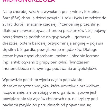
Na tę chorobę zakaźną wywołaną przez wirusy Epsteina-
Barr (EBV) chorują dzieci powyżej 1. roku życia i młodzież do
25 lat, dorośli znacznie rzadziej. Przenosi się przez ślinę,
dlatego nazywana bywa „chorobą pocałunków”. Jej objawy
początkowo są podobne do grypowych – gorączka,
dreszcze, potem bardziej przypominają anginę – pojawia
się silny ból gardła, powiększenie migdałków. Dlatego
często bywa z tymi chorobami mylona i błędnie leczona
(np. antybiotykami z grupy penicylin). Tymczasem
mononukleoza nie wymaga podawania antybiotyków.
Wprawdzie po ich przyjęciu często pojawia się
charakterystyczna wysypka, która umożliwia prawidłowe
rozpoznanie, ale osłabiają one organizm. Typowe jest
powiększenie się węzłów chłonnych np. na szyi czy pod
pachami (zwykle po paru dniach od pojawienia się