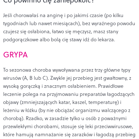
Jeśli chorowałaś na anginę i po jakimś czasie (po kilku
tygodniach lub nawet miesiącach), bez wyraźnego powodu
czujesz się osłabiona, łatwo się męczysz, masz stany
podgorączkowe albo bolą cię stawy idź do lekarza.
GRYPA
To sezonowa choroba wywoływana przez trzy główne typy
wirusów (A, B lub C). Zwykle jej przebieg jest gwałtowny, z
wysoką gorączką i znacznym osłabieniem. Prawidłowe
leczenie polega na przyjmowaniu preparatów łagodzących
objawy (zmniejszających katar, kaszel, temperaturę) i
leżeniu w łóżku (by nie obciążać organizmu walczącego z
chorobą). Rzadko, w zasadzie tylko u osób z poważnymi
przewlekłymi chorobami, stosuje się leki przeciwwirusowe,
które hamują namnażanie się zarazków i łagodzą przebieg