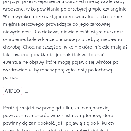
przyczyn przeszczepu serca u dorosłych nie są wcale wady
wrodzone, tylko powikłania po przebytej grypie czy anginie.
W ich wyniku może nastąpić nieodwracalne uszkodzenie
mięśnia sercowego, prowadzące do jego całkowitej
niewydolności. Co ciekawe, niewiele osób wiąże duszności,
osłabienie, bóle w klatce piersiowej z przebytą niedawno
chorobą. Choć, na szczęście, tylko niektóre infekcje mają aż
tak poważne powikłania, jednak i tak warto znać
ewentualne objawy, które mogą pojawić się wkrótce po
wyzdrowieniu, by móc w porę zgłosić się po fachową
pomoc.
WIDEO
…
Poniżej znajdziesz przegląd kilku, za to najbardziej
powszechnych chorób wraz z listą symptomów, które
powinny cię zaniepokoić, jeśli pojawią się po kilku czy
nawet kilkunastu tygodniach od przebycia infekcji.