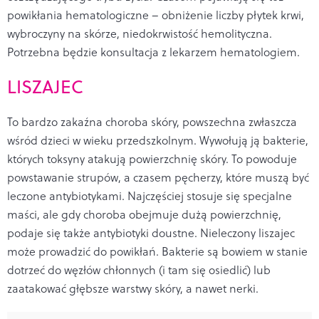
powikłania hematologiczne – obniżenie liczby płytek krwi,
wybroczyny na skórze, niedokrwistość hemolityczna.
Potrzebna będzie konsultacja z lekarzem hematologiem.
LISZAJEC
To bardzo zakaźna choroba skóry, powszechna zwłaszcza
wśród dzieci w wieku przedszkolnym. Wywołują ją bakterie,
których toksyny atakują powierzchnię skóry. To powoduje
powstawanie strupów, a czasem pęcherzy, które muszą być
leczone antybiotykami. Najczęściej stosuje się specjalne
maści, ale gdy choroba obejmuje dużą powierzchnię,
podaje się także antybiotyki doustne. Nieleczony liszajec
może prowadzić do powikłań. Bakterie są bowiem w stanie
dotrzeć do węzłów chłonnych (i tam się osiedlić) lub
zaatakować głębsze warstwy skóry, a nawet nerki.