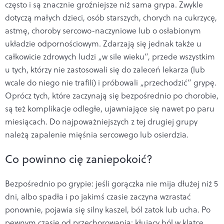
często i są znacznie groźniejsze niż sama grypa. Zwykle
dotyczą małych dzieci, osób starszych, chorych na cukrzycę,
astmę, choroby sercowo-naczyniowe lub o osłabionym
układzie odpornościowym. Zdarzają się jednak także u
całkowicie zdrowych ludzi „w sile wieku”, przede wszystkim
u tych, którzy nie zastosowali się do zaleceń lekarza (lub
wcale do niego nie trafili) i próbowali „przechodzić” grypę.
Oprócz tych, które zaczynają się bezpośrednio po chorobie,
są też komplikacje odległe, ujawniające się nawet po paru
miesiącach. Do najpoważniejszych z tej drugiej grupy
należą zapalenie mięśnia sercowego lub osierdzia.
Co powinno cię zaniepokoić?
Bezpośrednio po grypie: jeśli gorączka nie mija dłużej niż 5
dni, albo spadła i po jakimś czasie zaczyna wzrastać
ponownie, pojawia się silny kaszel, ból zatok lub ucha. Po
pewnym czasie od przechorowania: kłujący ból w klatce