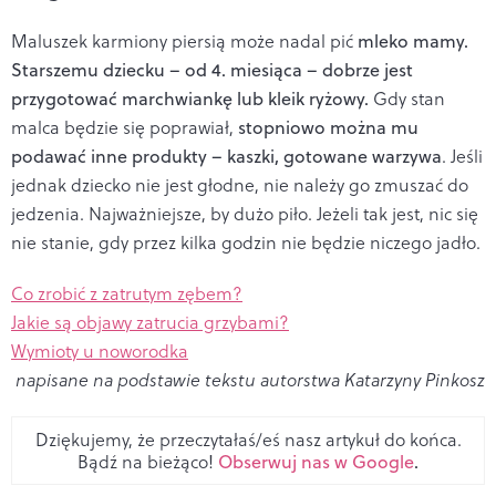
Maluszek karmiony piersią może nadal pić
mleko mamy.
Starszemu dziecku – od 4. miesiąca – dobrze jest
przygotować marchwiankę lub kleik ryżowy.
Gdy stan
malca będzie się poprawiał,
stopniowo można mu
podawać inne produkty – kaszki, gotowane warzywa
. Jeśli
jednak dziecko nie jest głodne, nie należy go zmuszać do
jedzenia. Najważniejsze, by dużo piło. Jeżeli tak jest, nic się
nie stanie, gdy przez kilka godzin nie będzie niczego jadło.
Co zrobić z zatrutym zębem?
Jakie są objawy zatrucia grzybami?
Wymioty u noworodka
napisane na podstawie tekstu autorstwa Katarzyny Pinkosz
Dziękujemy, że przeczytałaś/eś nasz artykuł do końca.
Bądź na bieżąco!
Obserwuj nas w Google
.