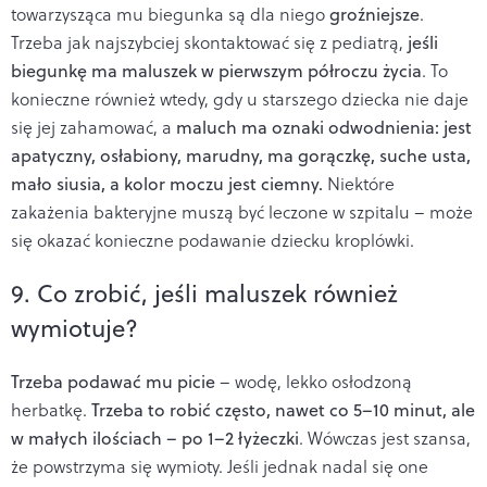
towarzysząca mu biegunka są dla niego
groźniejsze
.
Trzeba jak najszybciej skontaktować się z pediatrą,
jeśli
biegunkę ma maluszek w pierwszym półroczu życia
. To
konieczne również wtedy, gdy u starszego dziecka nie daje
się jej zahamować, a
maluch ma oznaki odwodnienia: jest
apatyczny, osłabiony, marudny, ma gorączkę, suche usta,
mało siusia, a kolor moczu jest ciemny.
Niektóre
zakażenia bakteryjne muszą być leczone w szpitalu – może
się okazać konieczne podawanie dziecku kroplówki.
9. Co zrobić, jeśli maluszek również
wymiotuje?
Trzeba podawać mu picie
– wodę, lekko osłodzoną
herbatkę.
Trzeba to robić często, nawet co 5–10 minut, ale
w małych ilościach – po 1–2 łyżeczki
. Wówczas jest szansa,
że powstrzyma się wymioty. Jeśli jednak nadal się one