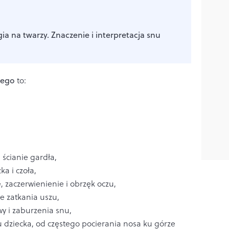
gia na twarzy. Znaczenie i interpretacja snu
nego
to:
 ścianie gardła,
ka i czoła,
 zaczerwienienie i obrzęk oczu,
e zatkania uszu,
wy i zaburzenia snu,
u dziecka, od częstego pocierania nosa ku górze