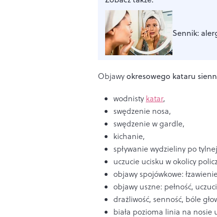
Sennik: aler
Objawy
okresowego kataru sien
wodnisty
katar
,
swędzenie nosa,
swędzenie w gardle,
kichanie,
spływanie wydzieliny po tylnej
uczucie ucisku w okolicy policz
objawy spojówkowe: łzawienie,
objawy uszne: pełność, uczuci
drażliwość, senność, bóle gło
biała pozioma linia na nosie 