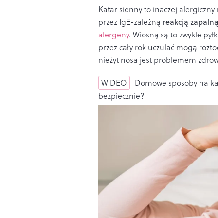
Katar sienny to inaczej alergicz
przez IgE-zależną
reakcją zapaln
alergeny
. Wiosną są to zwykle pyłk
przez cały rok uczulać mogą rozto
nieżyt nosa jest problemem zdro
WIDEO
Domowe sposoby na kata
bezpiecznie?