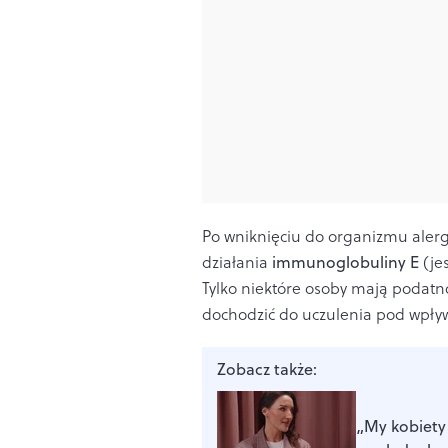
Po wniknięciu do organizmu aler
działania
immunoglobuliny E
(je
Tylko niektóre osoby mają podatno
dochodzić do uczulenia pod wpły
Zobacz także:
„My kobiety