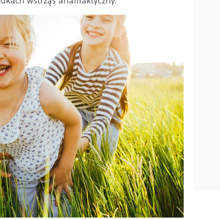
adkach wstrząs anafilaktyczny.