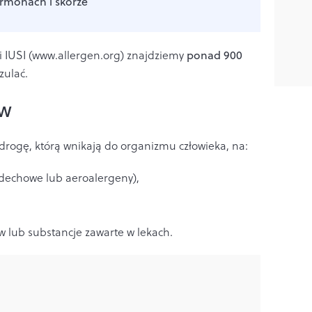
rmonach i skórze
 IUSI (www.allergen.org) znajdziemy
ponad 900
zulać.
ów
drogę, którą wnikają do organizmu człowieka, na:
dechowe lub aeroalergeny),
w lub substancje zawarte w lekach.