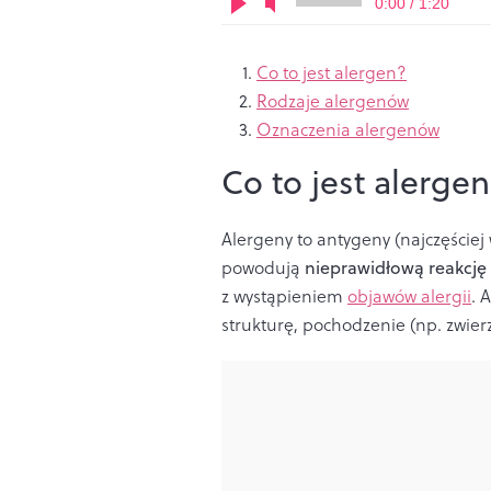
0:00 / 1:20
Co to jest alergen?
Rodzaje alergenów
Oznaczenia alergenów
Co to jest alerge
Alergeny to antygeny (najczęściej
powodują
nieprawidłową reakcj
z wystąpieniem
objawów alergii
. 
strukturę, pochodzenie (np. zwierz