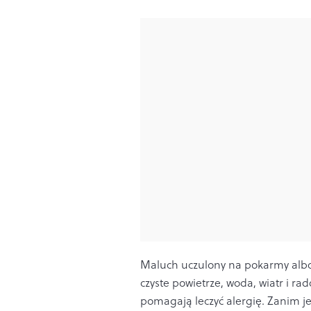
Maluch uczulony na pokarmy albo p
czyste powietrze, woda, wiatr i ra
pomagają leczyć alergię. Zanim j