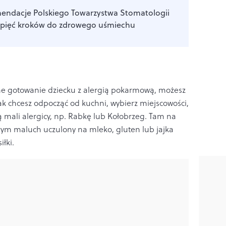
ndacje Polskiego Towarzystwa Stomatologii
– pięć kroków do zdrowego uśmiechu
lne gotowanie dziecku z alergią pokarmową, możesz
nak chcesz odpocząć od kuchni, wybierz miejscowości,
ją mali alergicy, np. Rabkę lub Kołobrzeg. Tam na
órym maluch uczulony na mleko, gluten lub jajka
łki.