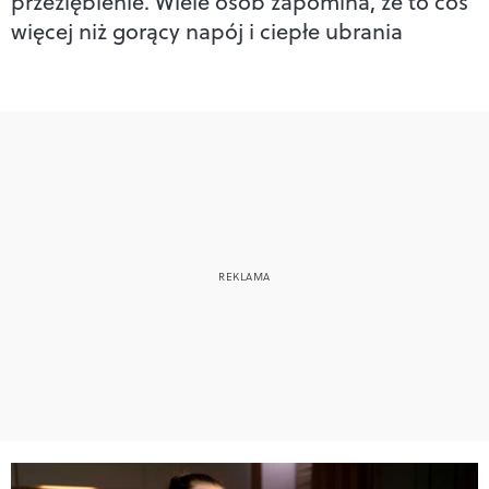
przeziębienie. Wiele osób zapomina, że to coś
więcej niż gorący napój i ciepłe ubrania